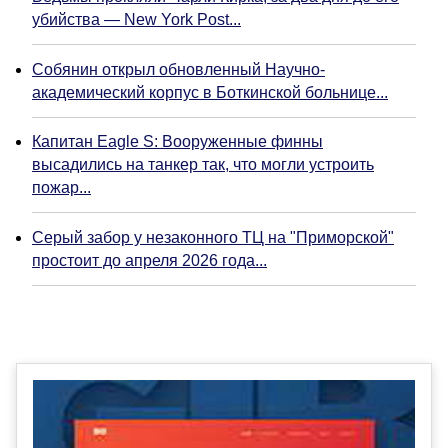
убийства — New York Post...
Собянин открыл обновленный Научно-
академический корпус в Боткинской больнице...
Капитан Eagle S: Вооруженные финны
высадились на танкер так, что могли устроить
пожар...
Серый забор у незаконного ТЦ на "Приморской"
простоит до апреля 2026 года...