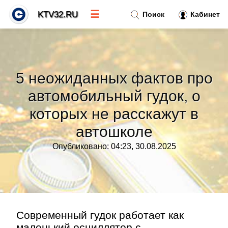
☰
KTV32.RU
Поиск
Кабинет
Новости
»
5 неожиданных фактов про
Тренды новостей
»
автомобильный гудок, о
которых не расскажут в
Рубрики
»
автошколе
Правила
»
Опубликовано: 04:23, 30.08.2025
Контакт
»
Современный гудок работает как
маленький осциллятор с