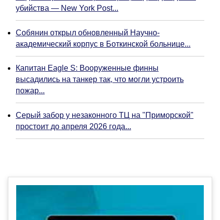
убийства — New York Post...
Собянин открыл обновленный Научно-
академический корпус в Боткинской больнице...
Капитан Eagle S: Вооруженные финны
высадились на танкер так, что могли устроить
пожар...
Серый забор у незаконного ТЦ на "Приморской"
простоит до апреля 2026 года...