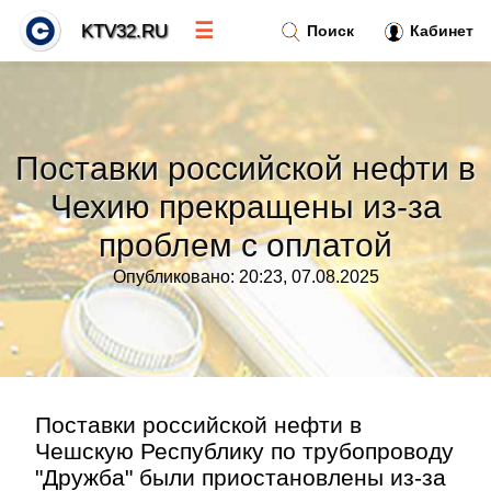
☰
KTV32.RU
Поиск
Кабинет
Новости
»
Поставки российской нефти в
Тренды новостей
»
Чехию прекращены из-за
проблем с оплатой
Рубрики
»
Опубликовано: 20:23, 07.08.2025
Правила
»
Контакт
»
Поставки российской нефти в
Чешскую Республику по трубопроводу
"Дружба" были приостановлены из-за