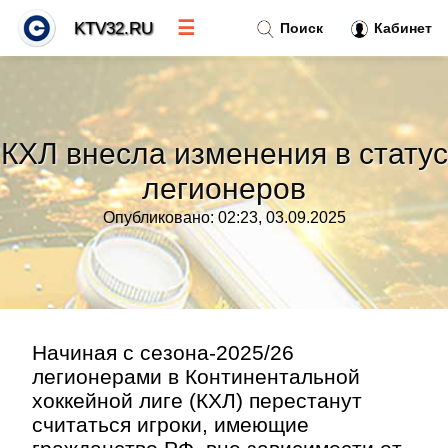
☰
KTV32.RU
Поиск
Кабинет
Новости
»
КХЛ внесла изменения в статус
Тренды новостей
»
легионеров
Опубликовано: 02:23, 03.09.2025
Рубрики
»
Правила
»
Контакт
»
Начиная с сезона-2025/26
легионерами в Континентальной
хоккейной лиге (КХЛ) перестанут
считаться игроки, имеющие