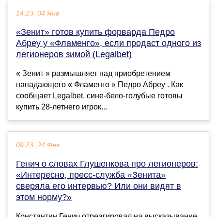
14:23, 04 Янв
«Зенит» готов купить форварда Педро
Абреу у «Фламенго», если продаст одного из
легионеров зимой (Legalbet)
« Зенит » размышляет над приобретением
нападающего « Фламенго » Педро Абреу . Как
сообщает Legalbet, сине-бело-голубые готовы
купить 28-летнего игрок...
09:23, 24 Фев
Генич о словах Глушенкова про легионеров:
«Интересно, пресс-служба «Зенита»
сверяла его интервью? Или они видят в
этом норму?»
Константин Генич отреагировал на высказывание