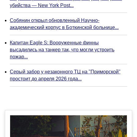
убийства — New York Post...
Собянин открыл обновленный Научно-
академический корпус в Боткинской больнице...
Капитан Eagle S: Вооруженные финны
высадились на танкер так, что могли устроить
пожар...
Серый забор у незаконного ТЦ на "Приморской"
простоит до апреля 2026 года...