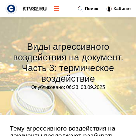
☰
KTV32.RU
Поиск
Кабинет
Новости
»
Виды агрессивного
Тренды новостей
»
воздействия на документ.
Часть 3: термическое
Рубрики
»
воздействие
Правила
»
Опубликовано: 06:23, 03.09.2025
Контакт
»
Тему агрессивного воздействия на
документы продолжают разбирать