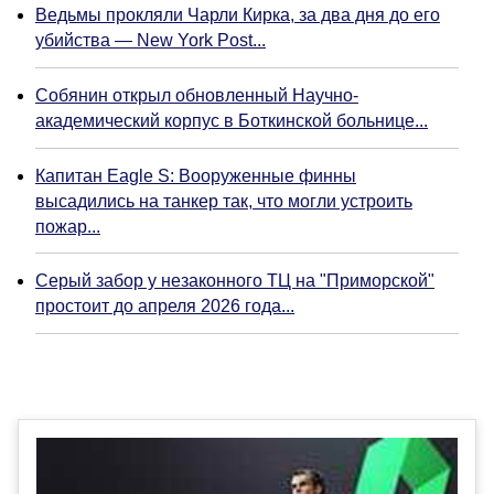
Ведьмы прокляли Чарли Кирка, за два дня до его
убийства — New York Post...
Собянин открыл обновленный Научно-
академический корпус в Боткинской больнице...
Капитан Eagle S: Вооруженные финны
высадились на танкер так, что могли устроить
пожар...
Серый забор у незаконного ТЦ на "Приморской"
простоит до апреля 2026 года...