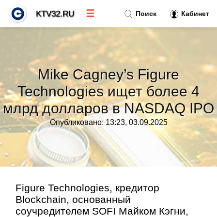
☰
KTV32.RU
Поиск
Кабинет
Новости
»
Mike Cagney’s Figure
Тренды новостей
»
Technologies ищет более 4
млрд долларов в NASDAQ IPO
Рубрики
»
Опубликовано: 13:23, 03.09.2025
Правила
»
Контакт
»
Figure Technologies, кредитор
Blockchain, основанный
соучредителем SOFI Майком Кэгни,