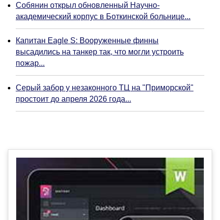
Собянин открыл обновленный Научно-
академический корпус в Боткинской больнице...
Капитан Eagle S: Вооруженные финны
высадились на танкер так, что могли устроить
пожар...
Серый забор у незаконного ТЦ на "Приморской"
простоит до апреля 2026 года...