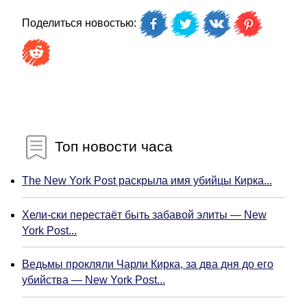
Поделиться новостью:
Топ новости часа
The New York Post раскрыла имя убийцы Кирка...
Хели-ски перестаёт быть забавой элиты — New
York Post...
Ведьмы прокляли Чарли Кирка, за два дня до его
убийства — New York Post...