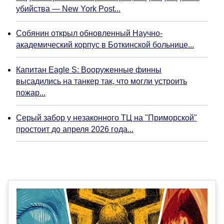
убийства — New York Post...
Собянин открыл обновленный Научно-
академический корпус в Боткинской больнице...
Капитан Eagle S: Вооруженные финны
высадились на танкер так, что могли устроить
пожар...
Серый забор у незаконного ТЦ на "Приморской"
простоит до апреля 2026 года...