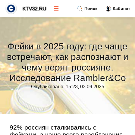
☰
KTV32.RU
Поиск
Кабинет
Новости
»
Фейки в 2025 году: где чаще
Тренды новостей
»
встречают, как распознают и
чему верят россияне.
Рубрики
»
Исследование Rambler&Co
Правила
»
Опубликовано: 15:23, 03.09.2025
Контакт
»
92% россиян сталкивались с
фейками, а чаще всего разоблачения