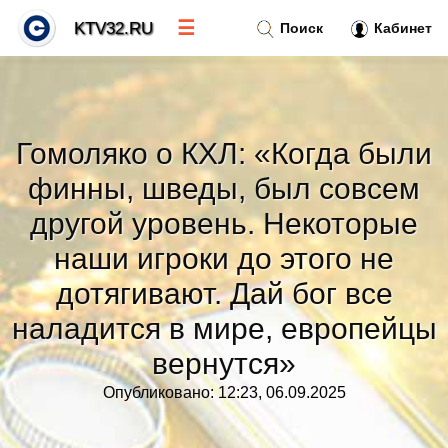
☰
KTV32.RU
Поиск
Кабинет
Новости
»
Гомоляко о КХЛ: «Когда были
Тренды новостей
»
финны, шведы, был совсем
другой уровень. Некоторые
Рубрики
»
наши игроки до этого не
Правила
дотягивают. Дай бог все
»
наладится в мире, европейцы
Контакт
»
вернутся»
Опубликовано: 12:23, 06.09.2025