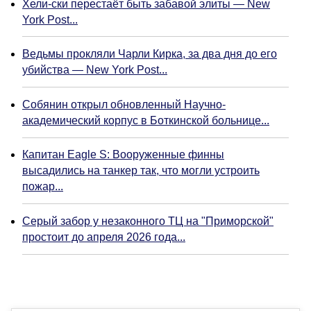
Хели-ски перестаёт быть забавой элиты — New
York Post...
Ведьмы прокляли Чарли Кирка, за два дня до его
убийства — New York Post...
Собянин открыл обновленный Научно-
академический корпус в Боткинской больнице...
Капитан Eagle S: Вооруженные финны
высадились на танкер так, что могли устроить
пожар...
Серый забор у незаконного ТЦ на "Приморской"
простоит до апреля 2026 года...