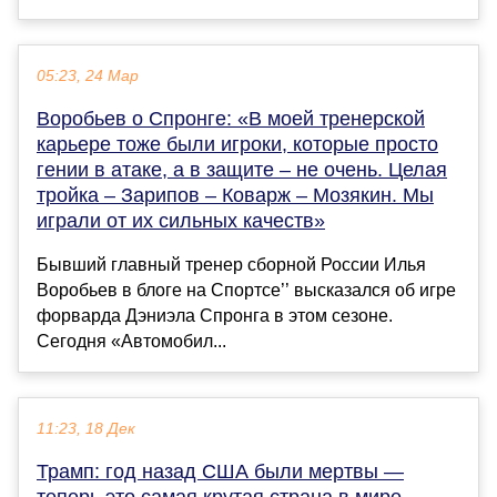
05:23, 24 Мар
Воробьев о Спронге: «В моей тренерской
карьере тоже были игроки, которые просто
гении в атаке, а в защите – не очень. Целая
тройка – Зарипов – Коварж – Мозякин. Мы
играли от их сильных качеств»
Бывший главный тренер сборной России Илья
Воробьев в блоге на Спортсе’’ высказался об игре
форварда Дэниэла Спронга в этом сезоне.
Сегодня «Автомобил...
11:23, 18 Дек
Трамп: год назад США были мертвы —
теперь это самая крутая страна в мире