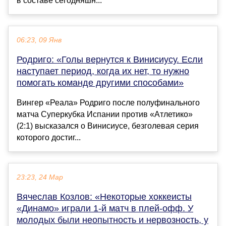
в составе сегодняшн...
06:23, 09 Янв
Родриго: «Голы вернутся к Винисиусу. Если
наступает период, когда их нет, то нужно
помогать команде другими способами»
Вингер «Реала» Родриго после полуфинального
матча Суперкубка Испании против «Атлетико»
(2:1) высказался о Винисиусе, безголевая серия
которого достиг...
23:23, 24 Мар
Вячеслав Козлов: «Некоторые хоккеисты
«Динамо» играли 1-й матч в плей‑офф. У
молодых были неопытность и нервозность, у