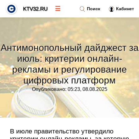
☰
KTV32.RU
Поиск
Кабинет
Новости
»
Антимонопольный дайджест за
Тренды новостей
»
июль: критерии онлайн-
рекламы и регулирование
Рубрики
»
цифровых платформ
Правила
»
Опубликовано: 05:23, 08.08.2025
Контакт
»
В июле правительство утвердило
критерии онлайн-рекламы, за которую