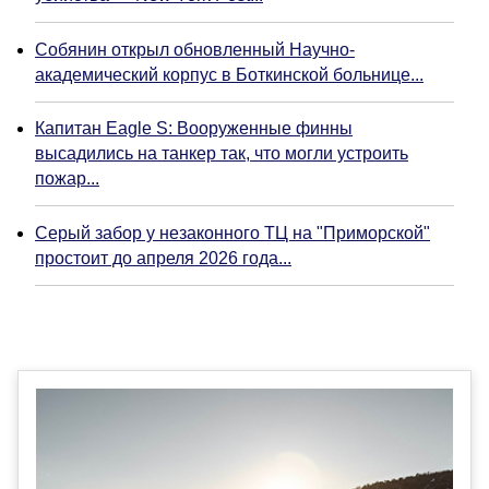
Собянин открыл обновленный Научно-
академический корпус в Боткинской больнице...
Капитан Eagle S: Вооруженные финны
высадились на танкер так, что могли устроить
пожар...
Серый забор у незаконного ТЦ на "Приморской"
простоит до апреля 2026 года...