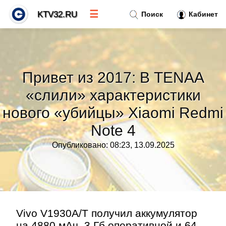
☰
KTV32.RU
Поиск
Кабинет
Новости
»
Привет из 2017: В TENAA
Тренды новостей
»
«слили» характеристики
нового «убийцы» Xiaomi Redmi
Рубрики
»
Note 4
Правила
»
Опубликовано: 08:23, 13.09.2025
Контакт
»
Vivo V1930A/T получил аккумулятор
на 4880 мАч, 3 Гб оперативной и 64