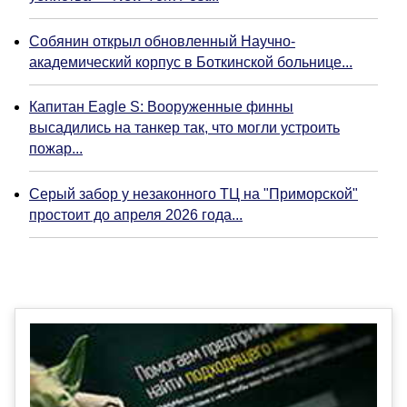
Собянин открыл обновленный Научно-
академический корпус в Боткинской больнице...
Капитан Eagle S: Вооруженные финны
высадились на танкер так, что могли устроить
пожар...
Серый забор у незаконного ТЦ на "Приморской"
простоит до апреля 2026 года...