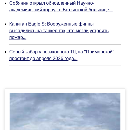
Собянин открыл обновленный Научно-
академический корпус в Боткинской больнице...
Капитан Eagle S: Вооруженные финны
высадились на танкер так, что могли устроить
пожар...
Серый забор у незаконного ТЦ на "Приморской"
простоит до апреля 2026 года...