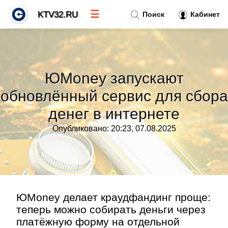
☰
KTV32.RU
Поиск
Кабинет
Новости
»
ЮMoney запускают
Тренды новостей
»
обновлённый сервис для сбора
денег в интернете
Рубрики
»
Опубликовано: 20:23, 07.08.2025
Правила
»
Контакт
»
ЮMoney делает краудфандинг проще:
теперь можно собирать деньги через
платёжную форму на отдельной