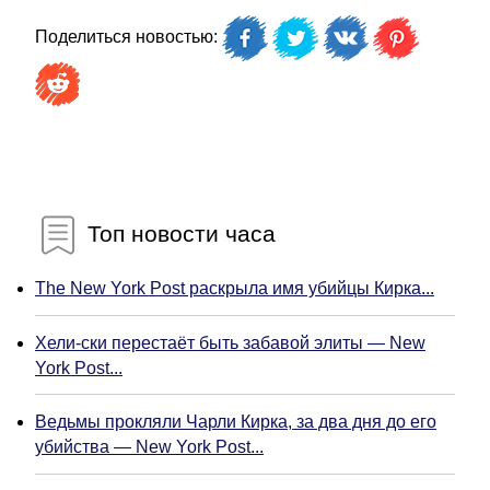
Поделиться новостью:
Топ новости часа
The New York Post раскрыла имя убийцы Кирка...
Хели-ски перестаёт быть забавой элиты — New
York Post...
Ведьмы прокляли Чарли Кирка, за два дня до его
убийства — New York Post...