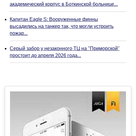
академический корпус в Боткинской больнице...
Капитан Eagle S: Вооруженные финны
высадились на танкер так, что могли устроить
пожар...
Серый забор у незаконного ТЦ на "Приморской"
простоит до апреля 2026 года...