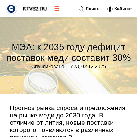
☰
KTV32.RU
Поиск
Кабинет
Новости
»
МЭА: к 2035 году дефицит
Тренды новостей
»
поставок меди составит 30%
Опубликовано: 15:23, 02.12.2025
Рубрики
»
Правила
»
Контакт
»
Прогноз рынка спроса и предложения
на рынке меди до 2030 года. В
отличие от лития, новые поставки
которого появляются в различных