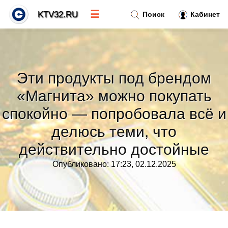
☰
KTV32.RU
Поиск
Кабинет
Новости
»
Эти продукты под брендом
Тренды новостей
»
«Магнита» можно покупать
спокойно — попробовала всё и
Рубрики
»
делюсь теми, что
действительно достойные
Правила
»
Опубликовано: 17:23, 02.12.2025
Контакт
»