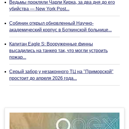
Ведьмы прокляли Чарли Кирка, за два дня до его
убийства — New York Post...
Собянин открыл обновленный Научно-
академический корпус в Боткинской больнице...
Капитан Eagle S: Вооруженные финны
высадились на танкер так, что могли устроить
пожар...
Серый забор у незаконного ТЦ на "Приморской"
простоит до апреля 2026 года...