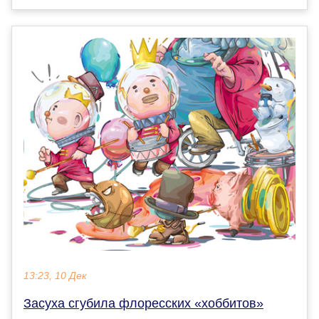
13:23, 10 Дек
Засуха сгубила флоресских «хоббитов»