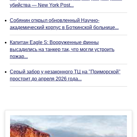
убийства — New York Post...
Собянин открыл обновленный Научно-
академический корпус в Боткинской больнице...
Капитан Eagle S: Вооруженные финны
высадились на танкер так, что могли устроить
пожар...
Серый забор у незаконного ТЦ на "Приморской"
простоит до апреля 2026 года...