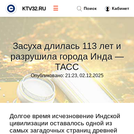
☰
KTV32.RU
Поиск
Кабинет
Новости
»
Засуха длилась 113 лет и
Тренды новостей
»
разрушила города Инда —
ТАСС
Рубрики
»
Опубликовано: 21:23, 02.12.2025
Правила
»
Контакт
»
Долгое время исчезновение Индской
цивилизации оставалось одной из
самых загадочных страниц древней