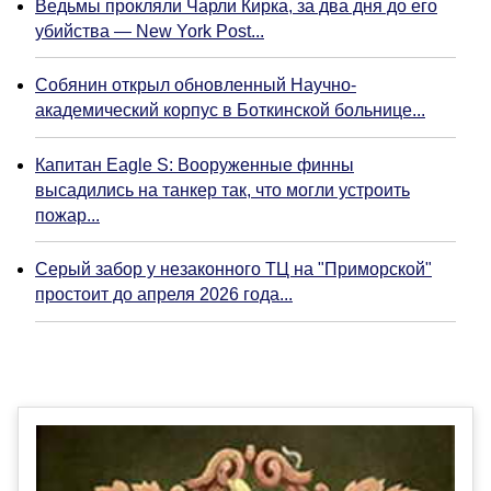
Ведьмы прокляли Чарли Кирка, за два дня до его
убийства — New York Post...
Собянин открыл обновленный Научно-
академический корпус в Боткинской больнице...
Капитан Eagle S: Вооруженные финны
высадились на танкер так, что могли устроить
пожар...
Серый забор у незаконного ТЦ на "Приморской"
простоит до апреля 2026 года...