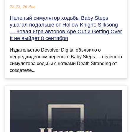
22:23, 26 Авг
Нелепый симулятор ходьбы Baby Steps
ушагал подальше от Hollow Knight: Silksong
— новая игра авторов Ape Out и Getting Over
It не выйдет 8 сентября
Издательство Devolver Digital объявило о
непредвиденном переносе Baby Steps — нелепого
симулятора ходьбы с нотками Death Stranding от
создателе...