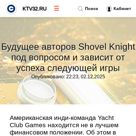
☰
KTV32.RU
Поиск
Кабинет
Новости
»
Будущее авторов Shovel Knight
Тренды новостей
»
под вопросом и зависит от
успеха следующей игры
Рубрики
»
Опубликовано: 22:23, 02.12.2025
Правила
»
Контакт
»
Американская инди-команда Yacht
Club Games находится не в лучшем
финансовом положении. Об этом в