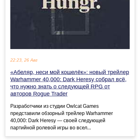
22:23, 26 Авг
«Абеляр, неси мой кошелёк»: новый трейлер
Warhammer 40,000: Dark Heresy собрал всё,
что нужно знать о следующей RPG от
авторов Rogue Trader
Разработчики из студии Owlcat Games
представили обзорный трейлер Warhammer
40,000: Dark Heresy — своей следующей
партийной ролевой игры во всел...