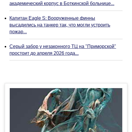
академический корпус в Боткинской больнице...
Капитан Eagle S: Вооруженные финны
высадились на танкер так, что могли устроить
пожар...
Серый забор у незаконного ТЦ на "Приморской"
простоит до апреля 2026 года...