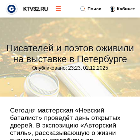
☰
KTV32.RU
Поиск
Кабинет
Новости
»
Писателей и поэтов оживили
Тренды новостей
»
на выставке в Петербурге
Опубликовано: 23:23, 02.12.2025
Рубрики
»
Правила
»
Контакт
»
Сегодня мастерская «Невский
баталист» проведёт день открытых
дверей. В экспозицию «Авторский
стиль», рассказывающую о жизни