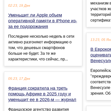
механизм 
02:23, 19 Дек
участков 
территори
Уменьшит ли Apple объем
сертификат.
оперативной памяти в iPhone из-
за ее подорожания
Последние несколько недель в сети
13:23, 05 Ян
активно разгоняют информацию о
том, что дешевых смартфонов
В Евроко
больше не будет. За те же
оцениват
характеристики, что сейчас, пр...
Венесуэл
Европейска
"преждевр
05:23, 17 Дек
соответст
Венесуэле 
Франция сократила на треть
зрения. Об
помощь Африке в 2025 году и
уменьшит ее в 2026-м — журнал
Французское агентство развития