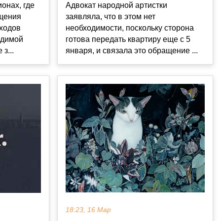
онах, где
Адвокат народной артистки
щения
заявляла, что в этом нет
ходов
необходимости, поскольку сторона
одимой
готова передать квартиру еще с 5
з...
января, и связала это обращение ...
18:23, 16 Мар