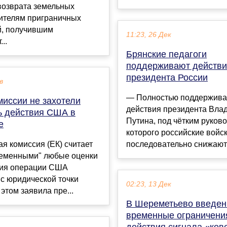
возврата земельных
жителям приграничных
й, получившим
11:23, 26 Дек
..
Брянские педагоги
поддерживают действ
президента России
в
— Полностью поддержив
миссии не захотели
действия президента Вла
ь действия США в
Путина, под чётким руков
е
которого российские войс
я комиссия (ЕК) считает
последовательно снижают 
еменными" любые оценки
вия операции США
с юридической точки
02:23, 13 Дек
 этом заявила пре...
В Шереметьево введе
временные ограничения
действия сигнала «ков