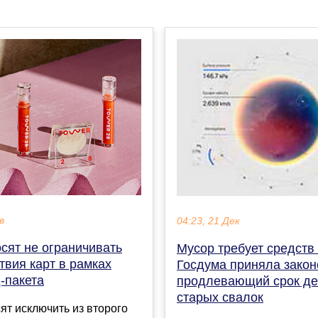
в
04:23, 21 Дек
сят не ограничивать
Мусор требует средств 
твия карт в рамках
Госдума приняла закон
-пакета
продлевающий срок де
старых свалок
ят исключить из второго