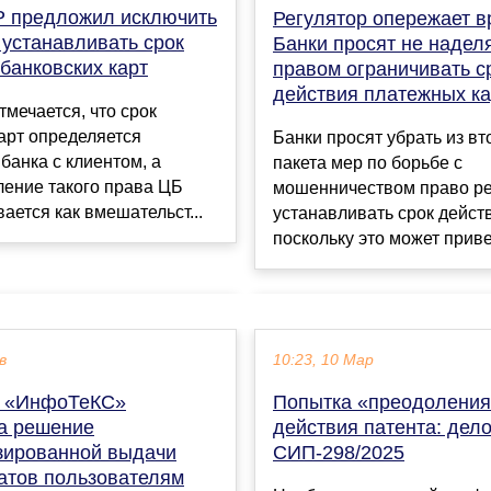
Р предложил исключить
Регулятор опережает вр
 устанавливать срок
Банки просят не надел
банковских карт
правом ограничивать с
действия платежных ка
тмечается, что срок
арт определяется
Банки просят убрать из вт
банка с клиентом, а
пакета мер по борьбе с
ление такого права ЦБ
мошенничеством право ре
ается как вмешательст...
устанавливать срок действ
поскольку это может привес
в
10:23, 10 Мар
я «ИнфоТеКС»
Попытка «преодолени
а решение
действия патента: дел
зированной выдачи
СИП-298/2025
атов пользователям