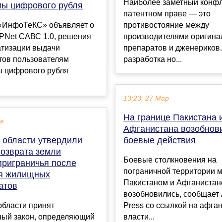
Наиболее заметный конфл
ы цифрового рубля
патентном праве — это
«ИнфоТеКС» объявляет о
противостояние между
iPNet САВС 1.0, решения
производителями оригина
атизации выдачи
препаратов и дженериков.
тов пользователям
разработка но...
 цифрового рубля
13:23, 27 Мар
На границе Пакистана 
ев
Афганистана возобнов
 области утвердили
боевые действия
возврата земли
Боевые столкновения на
приграничья после
пограничной территории 
я жилищных
Пакистаном и Афганиста
атов
возобновились, сообщает 
области принят
Press со ссылкой на афга
ный закон, определяющий
власти...