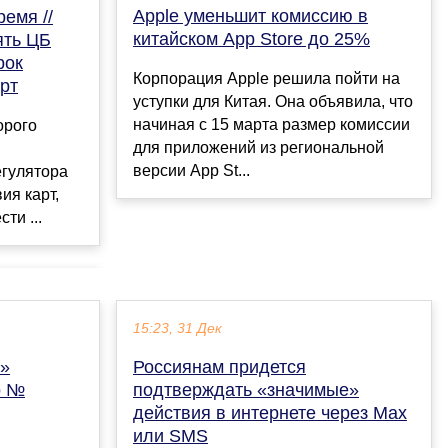
Apple уменьшит комиссию в
емя //
китайском App Store до 25%
ять ЦБ
рок
Корпорация Apple решила пойти на
рт
уступки для Китая. Она объявила, что
начиная с 15 марта размер комиссии
орого
для приложений из региональной
версии App St...
гулятора
ия карт,
ти ...
15:23, 31 Дек
я»
Россиянам придется
о №
подтверждать «значимые»
действия в интернете через Max
или SMS