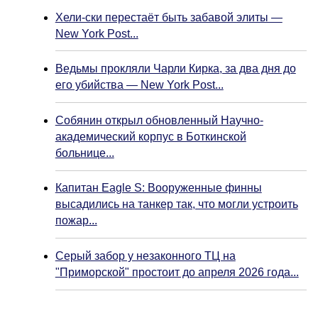
Хели-ски перестаёт быть забавой элиты —
New York Post...
Ведьмы прокляли Чарли Кирка, за два дня до
его убийства — New York Post...
Собянин открыл обновленный Научно-
академический корпус в Боткинской
больнице...
Капитан Eagle S: Вооруженные финны
высадились на танкер так, что могли устроить
пожар...
Серый забор у незаконного ТЦ на
"Приморской" простоит до апреля 2026 года...