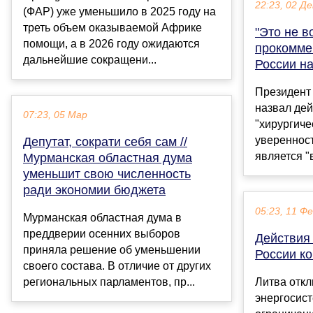
22:23, 02 Де
(ФАР) уже уменьшило в 2025 году на
треть объем оказываемой Африке
"Это не в
помощи, а в 2026 году ожидаются
прокомме
дальнейшие сокращени...
России н
Президент
назвал дей
07:23, 05 Мар
"хирургиче
уверенност
Депутат, сократи себя сам //
является "
Мурманская областная дума
уменьшит свою численность
ради экономии бюджета
05:23, 11 Ф
Мурманская областная дума в
преддверии осенних выборов
Действия
приняла решение об уменьшении
России к
своего состава. В отличие от других
региональных парламентов, пр...
Литва откл
энергосист