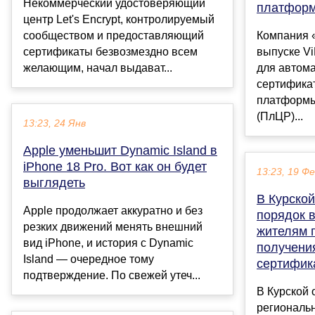
Некоммерческий удостоверяющий
платформ
центр Let's Encrypt, контролируемый
сообществом и предоставляющий
Компания 
сертификаты безвозмездно всем
выпуске V
желающим, начал выдават...
для автом
сертифика
платформы
(ПлЦР)...
13:23, 24 Янв
Apple уменьшит Dynamic Island в
iPhone 18 Pro. Вот как он будет
13:23, 19 Ф
выглядеть
В Курской
Apple продолжает аккуратно и без
порядок 
резких движений менять внешний
жителям 
вид iPhone, и история с Dynamic
получени
Island — очередное тому
сертифик
подтверждение. По свежей утеч...
В Курской 
региональ