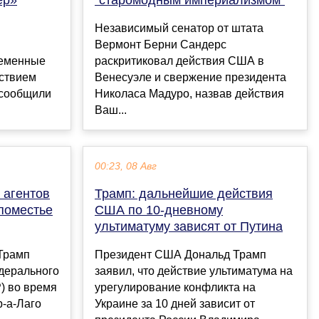
Независимый сенатор от штата
Вермонт Берни Сандерс
ременные
раскритиковал действия США в
йствием
Венесуэле и свержение президента
 сообщили
Николаса Мадуро, назвав действия
Ваш...
00:23, 08 Авг
 агентов
Трамп: дальнейшие действия
поместье
США по 10-дневному
ультиматуму зависят от Путина
Трамп
Президент США Дональд Трамп
едерального
заявил, что действие ультиматума на
) во время
урегулирование конфликта на
р-а-Лаго
Украине за 10 дней зависит от