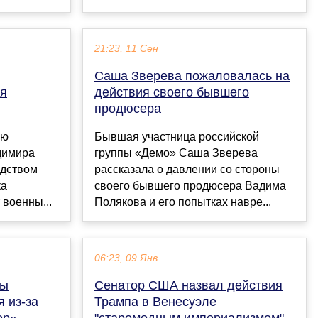
21:23, 11 Сен
Саша Зверева пожаловалась на
ия
действия своего бывшего
продюсера
аю
Бывшая участница российской
димира
группы «Демо» Саша Зверева
одством
рассказала о давлении со стороны
ка
своего бывшего продюсера Вадима
военны...
Полякова и его попытках навре...
06:23, 09 Янв
ны
Сенатор США назвал действия
 из-за
Трампа в Венесуэле
ер»
"старомодным империализмом"