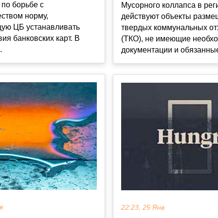
 по борьбе с
Мусорного коллапса в реги
ством норму,
действуют объекты разме
ую ЦБ устанавливать
твердых коммунальных от
вия банковских карт. В
(ТКО), не имеющие необх
.
документации и обязанные 
в
22:23, 25 Янв