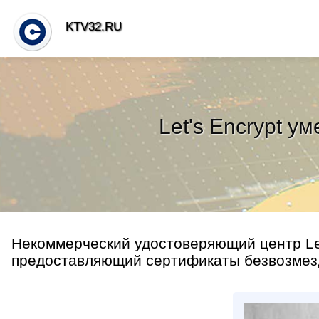
KTV32.RU
Let's Encrypt у
Некоммерческий удостоверяющий центр Let
предоставляющий сертификаты безвозмезд