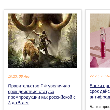
22:23, 25 Ян
10:23, 08 Авг
Банки про
Правительство РФ увеличило
срок дейс
срок действия статуса
антифрод
промпродукции как российской с
3 до 5 лет
Банки прос