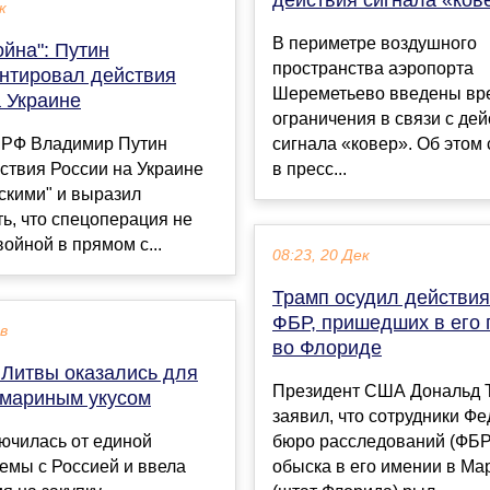
к
В периметре воздушного
ойна": Путин
пространства аэропорта
нтировал действия
Шереметьево введены в
а Украине
ограничения в связи с де
 РФ Владимир Путин
сигнала «ковер». Об этом
ствия России на Украине
в пресс...
скими" и выразил
ь, что спецоперация не
войной в прямом с...
08:23, 20 Дек
Трамп осудил действия
ФБР, пришедших в его 
ев
во Флориде
 Литвы оказались для
Президент США Дональд 
омариным укусом
заявил, что сотрудники Ф
ючилась от единой
бюро расследований (ФБР
емы с Россией и ввела
обыска в его имении в Ма