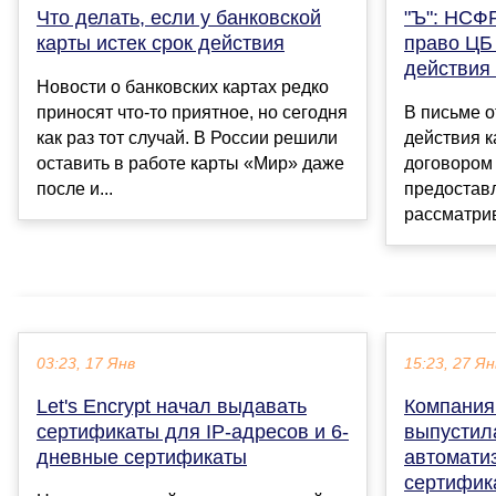
"Ъ": НСФ
Что делать, если у банковской
право ЦБ
карты истек срок действия
действия 
Новости о банковских картах редко
В письме о
приносят что-то приятное, но сегодня
действия к
как раз тот случай. В России решили
договором 
оставить в работе карты «Мир» даже
предостав
после и...
рассматрив
03:23, 17 Янв
15:23, 27 Ян
Let's Encrypt начал выдавать
Компани
сертификаты для IP-адресов и 6-
выпустил
дневные сертификаты
автомати
сертифик