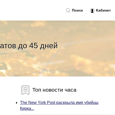
Поиск
Кабинет
катов до 45 дней
Топ новости часа
The New York Post раскрыла имя убийцы
Кирка...