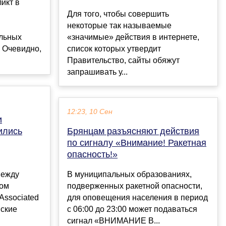
икт в
Для того, чтобы совершить
некоторые так называемые
льных
«значимые» действия в интернете,
 Очевидно,
список которых утвердит
Правительство, сайты обяжут
запрашивать у...
12:23, 10 Сен
и
ились
Брянцам разъясняют действия
по сигналу «Внимание! Ракетная
опасность!»
между
В муниципальных образованиях,
ном
подверженных ракетной опасности,
Associated
для оповещения населения в период
нские
с 06:00 до 23:00 может подаваться
сигнал «ВНИМАНИЕ В...