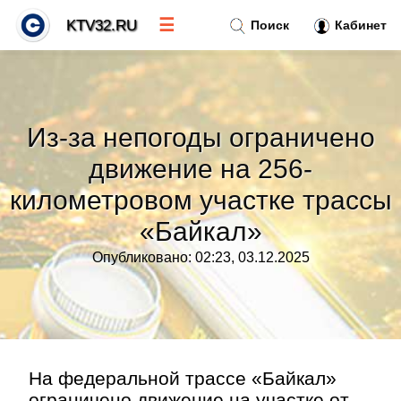
☰
KTV32.RU
Поиск
Кабинет
Новости
»
Из-за непогоды ограничено
Тренды новостей
»
движение на 256-
километровом участке трассы
Рубрики
»
«Байкал»
Правила
»
Опубликовано: 02:23, 03.12.2025
Контакт
»
На федеральной трассе «Байкал»
ограничено движение на участке от