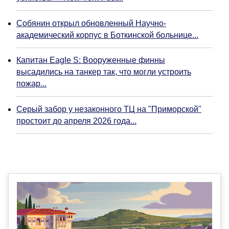
Собянин открыл обновленный Научно-
академический корпус в Боткинской больнице...
Капитан Eagle S: Вооруженные финны
высадились на танкер так, что могли устроить
пожар...
Серый забор у незаконного ТЦ на "Приморской"
простоит до апреля 2026 года...