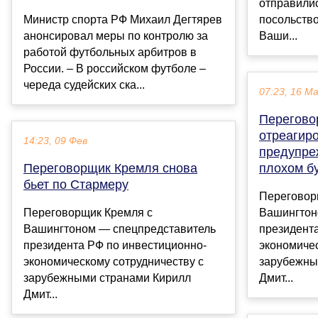
отправили
Министр спорта РФ Михаил Дегтярев
посольство
анонсировал меры по контролю за
Ваши...
работой футбольных арбитров в
России. – В российском футболе –
череда судейских ска...
07:23, 16 М
Перегово
отреагир
14:23, 09 Фев
предупре
Переговорщик Кремля снова
плохом б
бьет по Стармеру
Переговор
Переговорщик Кремля с
Вашингтон
Вашингтоном — спецпредставитель
президент
президента РФ по инвестиционно-
экономичес
экономическому сотрудничеству с
зарубежны
зарубежными странами Кирилл
Дмит...
Дмит...