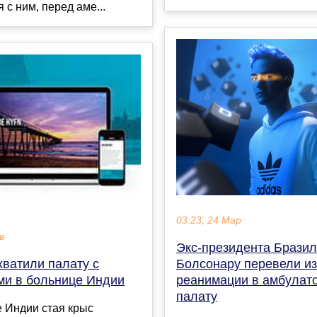
 с ним, перед аме...
03:23, 24 Мар
в
Экс-президента Брази
хватили палату с
Болсонару перевели из
ми в больнице Индии
реанимации в амбулат
палату
 Индии стая крыс