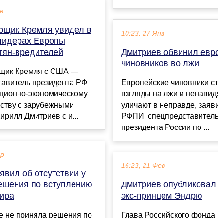
ев
рщик Кремля увидел в
10:23, 27 Янв
лидерах Европы
тян-вредителей
Дмитриев обвинил евр
чиновников во лжи
щик Кремля с США —
тавитель президента РФ
Европейские чиновники ст
иционно-экономическому
взгляды на лжи и ненавидя
еству с зарубежными
уличают в неправде, заяв
ирилл Дмитриев с и...
РФПИ, спецпредставител
президента России по ...
ар
16:23, 21 Фев
явил об отсутствии у
ешения по вступлению
Дмитриев опубликовал
мира
экс-принцем Эндрю
е не приняла решения по
Глава Российского фонда