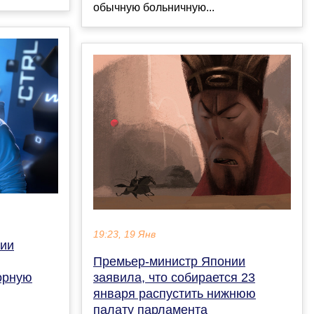
обычную больничную...
19:23, 19 Янв
лии
Премьер-министр Японии
орную
заявила, что собирается 23
января распустить нижнюю
палату парламента