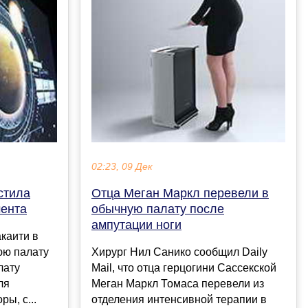
02:23, 09 Дек
стила
Отца Меган Маркл перевели в
ента
обычную палату после
ампутации ноги
каити в
юю палату
Хирург Нил Санико сообщил Daily
лату
Mail, что отца герцогини Сассекской
ля
Меган Маркл Томаса перевели из
ы, с...
отделения интенсивной терапии в