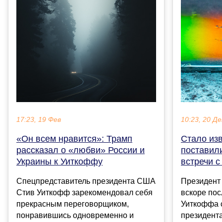
17:23, 19 Фев
10:23, 20 Де
«Он всем нравится»: Трамп
Стало изв
рассказал о «любви» России и
поставил
Украины к Уиткоффу
встречи 
Спецпредставитель президента США
Президент
Стив Уиткофф зарекомендовал себя
вскоре пос
прекрасным переговорщиком,
Уиткоффа 
понравившись одновременно и
президент