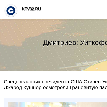
KTV32.RU
Дмитриев: Уиткоф
Спецпосланник президента США Стивен Уит
Джаред Кушнер осмотрели Грановитую пала