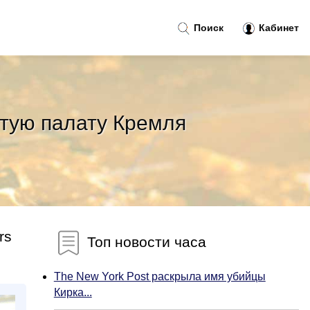
Поиск
Кабинет
тую палату Кремля
rs
Топ новости часа
The New York Post раскрыла имя убийцы
Кирка...