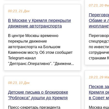
07:23, 20 Ф
00:23, 21 Дек
Перегово
В Москве у Кремля перекрыли
Обаме и 
движение автотранспорта
иноплане
В центре Москвы временно
Переговор
перекрыли движение
спецпредс
автотранспорта на Большом
по инвест
Каменном мосту. Об этом сообщает
сотруднич
Telegram-канал
странами К
"Дептранс.Оперативно". "Движени...
19:23, 29 М
08:23, 10 Дек
Песков за
Детские письма о блокировке
Кремля р
"Роблокса" дошли до Кремля
в Совет 
Пресс-секретарь президента
Москва ещ