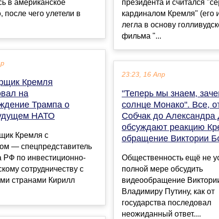
сь в американское
президента и считался "с
, после чего улетели в
кардиналом Кремля" (его 
легла в основу голливудск
фильма "...
ар
23:23, 16 Апр
рщик Кремля
овал на
"Теперь мы знаем, зач
ждение Трампа о
солнце Монако". Все, о
удущем НАТО
Собчак до Александра 
обсуждают реакцию Кр
щик Кремля с
обращение Виктории Б
ом — спецпредставитель
а РФ по инвестиционно-
Общественность ещё не у
кому сотрудничеству с
полной мере обсудить
ми странами Кирилл
видеообращение Виктории
Владимиру Путину, как от
государства последовал
неожиданный ответ....