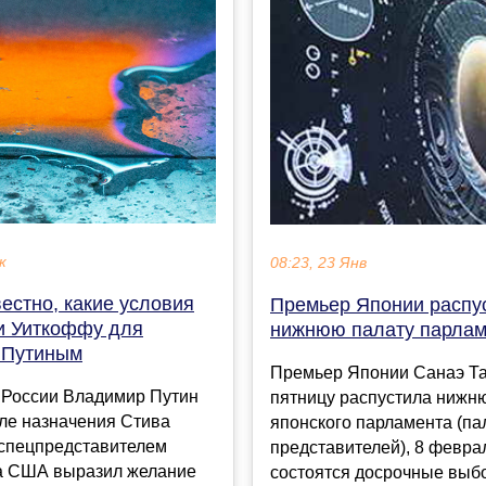
к
08:23, 23 Янв
естно, какие условия
Премьер Японии распу
и Уиткоффу для
нижнюю палату парлам
с Путиным
Премьер Японии Санаэ Та
 России Владимир Путин
пятницу распустила нижн
ле назначения Стива
японского парламента (па
спецпредставителем
представителей), 8 февра
а США выразил желание
состоятся досрочные выбор