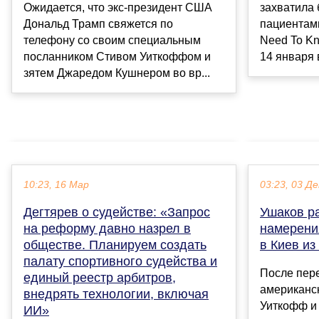
Ожидается, что экс-президент США
захватила 
Дональд Трамп свяжется по
пациентам
телефону со своим специальным
Need To K
посланником Стивом Уиткоффом и
14 января в
зятем Джаредом Кушнером во вр...
10:23, 16 Мар
03:23, 03 Де
Дегтярев о судействе: «Запрос
Ушаков р
на реформу давно назрел в
намерени
обществе. Планируем создать
в Киев из
палату спортивного судейства и
После пер
единый реестр арбитров,
американс
внедрять технологии, включая
Уиткофф и
ИИ»