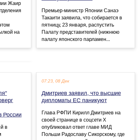
лии Жаир
отделения
Премьер-министр Японии Санаэ
Такаити заявила, что собирается в
этом
пятницу, 23 января, распустить
ылкой на
Палату представителей (нижнюю
палату японского парламен...
07:23, 08 Дек
ля"
Дмитриев заявил, что высшие
оверг
дипломаты ЕС паникуют
Глава РФПИ Кирилл Дмитриев на
з России
своей странице в соцсети X
й в
опубликовал ответ главе МИД
м
Польши Радославу Сикорскому, где