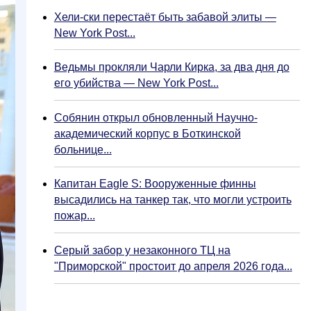
Хели-ски перестаёт быть забавой элиты —
New York Post...
Ведьмы прокляли Чарли Кирка, за два дня до
его убийства — New York Post...
Собянин открыл обновленный Научно-
академический корпус в Боткинской
больнице...
Капитан Eagle S: Вооруженные финны
высадились на танкер так, что могли устроить
пожар...
Серый забор у незаконного ТЦ на
"Приморской" простоит до апреля 2026 года...