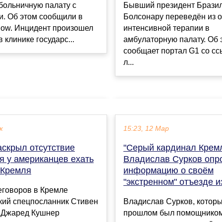
больничную палату с
Бывший президент Брази
и. Об этом сообщили в
Болсонару переведён из 
now. Инцидент произошел
интенсивной терапии в
 клинике государс...
амбулаторную палату. Об 
сообщает портал G1 со сс
л...
к
15:23, 12 Мар
аскрыл отсутствие
"Серый кардинал Крем
я у американцев ехать
Владислав Сурков опр
 Кремля
информацию о своём
"экстренном" отъезде и
еговоров в Кремле
кий спецпосланник Стивен
Владислав Сурков, которы
 Джаред Кушнер
прошлом был помощнико