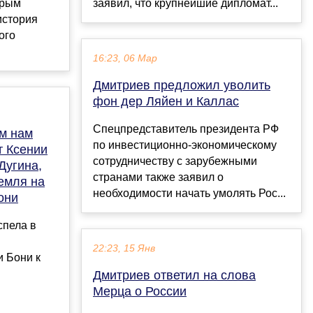
ерым
заявил, что крупнейшие дипломат...
история
ого
16:23, 06 Мар
Дмитриев предложил уволить
фон дер Ляйен и Каллас
Спецпредставитель президента РФ
ем нам
по инвестиционно-экономическому
т Ксении
сотрудничеству с зарубежными
Дугина,
странами также заявил о
емля на
необходимости начать умолять Рос...
они
спела в
22:23, 15 Янв
 Бони к
Дмитриев ответил на слова
Мерца о России