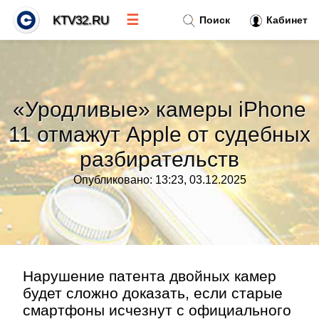
☰
KTV32.RU
Поиск
Кабинет
Новости
»
«Уродливые» камеры iPhone
Тренды новостей
»
11 отмажут Apple от судебных
разбирательств
Рубрики
»
Опубликовано: 13:23, 03.12.2025
Правила
»
Контакт
»
Нарушение патента двойных камер
будет сложно доказать, если старые
смартфоны исчезнут с официального