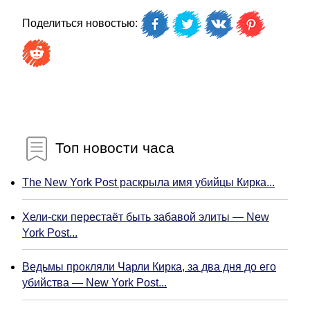
Поделиться новостью:
Топ новости часа
The New York Post раскрыла имя убийцы Кирка...
Хели-ски перестаёт быть забавой элиты — New
York Post...
Ведьмы прокляли Чарли Кирка, за два дня до его
убийства — New York Post...