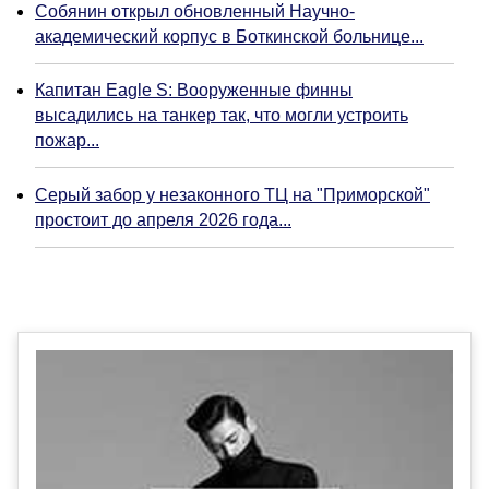
Собянин открыл обновленный Научно-
академический корпус в Боткинской больнице...
Капитан Eagle S: Вооруженные финны
высадились на танкер так, что могли устроить
пожар...
Серый забор у незаконного ТЦ на "Приморской"
простоит до апреля 2026 года...