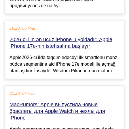
продвинулась не на бу...
16:23, 06 Янв
2026-cı ilin ən ucuz iPhone-u yoldadır: Apple
iPhone 17e-nin istehsalına başlayır
Apple2026-cı ildə təqdim edəcəyi ilk smartfonu məhz
büdcə seqmentinə aid iPhone 17e modeli ilə açmağı
planlaşdırır. İnsayder Wisdom Pikachu-nun məlum...
21:23, 07 Авг
MacRumors: Apple выпустила новые
браслеты для Apple Watch и чехлы для
iPhone