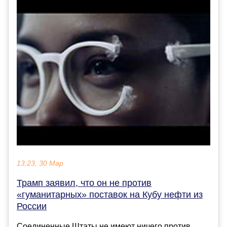
13:23, 30 Мар
Трамп заявил, что он не против
«гуманитарных» поставок на Кубу нефти из
России
Соединенные Штаты не имеют ничего против