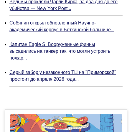
Ведьмы прокляли Чарли Кирка, за два дня до его
убийства — New York Post...
Собянин открыл обновленный Научно-
академический корпус в Боткинской больнице...
Капитан Eagle S: Вооруженные финны
высадились на танкер так, что могли устроить
пожар...
Серый забор у незаконного ТЦ на "Приморской"
простоит до апреля 2026 года...