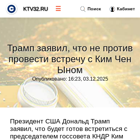
☰
KTV32.RU
Поиск
Кабинет
Новости
»
Трамп заявил, что не против
Тренды новостей
»
провести встречу с Ким Чен
Ыном
Рубрики
»
Опубликовано: 16:23, 03.12.2025
Правила
»
Контакт
»
Президент США Дональд Трамп
заявил, что будет готов встретиться с
председателем госсовета КНДР Ким