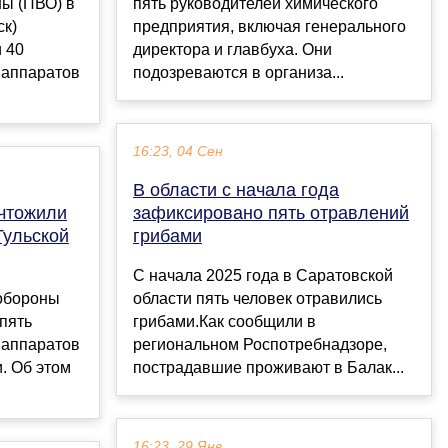
ы (ПВО) в
пять руководителей химического
ск)
предприятия, включая генерального
 40
директора и главбуха. Они
 аппаратов
подозреваются в организа...
16:23, 04 Сен
В области с начала года
чтожили
зафиксировано пять отравлений
Тульской
грибами
С начала 2025 года в Саратовской
обороны
области пять человек отравились
 пять
грибами.Как сообщили в
 аппаратов
региональном Роспотребнадзоре,
. Об этом
пострадавшие проживают в Балак...
16:23, 29 Янв