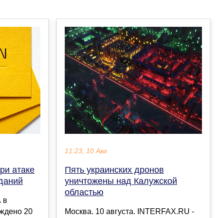
11:23, 10 Авг
ри атаке
Пять украинских дронов
даний
уничтожены над Калужской
областью
 в
еждено 20
Москва. 10 августа. INTERFAX.RU -