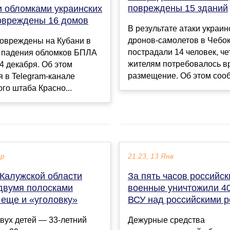
повреждены 15 зданий
и обломками украинских
овреждены 16 домов
В результате атаки украин
дронов-самолетов в Чебо
повреждены на Кубани в
пострадали 14 человек, ч
е падения обломков БПЛА
жителям потребовалось в
14 декабря. Об этом
размещение. Об этом сооб
 в Telegram-канале
го штаба Красно...
ар
21:23, 13 Янв
 Калужской области
За пять часов российск
 двумя полосками
военные уничтожили 4
 еще и «уголовку»
ВСУ над российскими 
вух детей — 33-летний
Дежурные средства