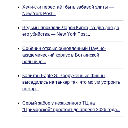
Хели-ски перестаёт быть забавой элиты —
New York Post...
Ведьмы прокляли Чарли Кирка, за два дня до
его убийства — New York Post...
Собянин открыл обновленный Научно-
академический корпус в Боткинской
больнице...
Капитан Eagle S: Вооруженные финны
высадились на танкер так, что могли устроить
пожар...
Серый забор у незаконного ТЦ на
"Приморской" простоит до апреля 2026 года...