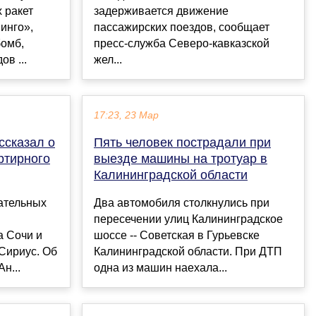
 ракет
задерживается движение
инго»,
пассажирских поездов, сообщает
омб,
пресс-служба Северо-кавказской
в ...
жел...
17:23, 23 Мар
ссказал о
Пять человек пострадали при
ртирного
выезде машины на тротуар в
Калининградской области
ательных
Два автомобиля столкнулись при
пересечении улиц Калининградское
а Сочи и
шоссе -- Советская в Гурьевске
Сириус. Об
Калининградской области. При ДТП
н...
одна из машин наехала...