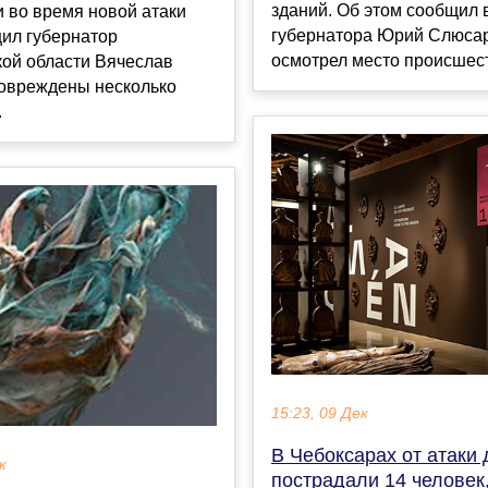
зданий. Об этом сообщил 
 во время новой атаки
губернатора Юрий Слюсар
щил губернатор
осмотрел место происшест
кой области Вячеслав
Повреждены несколько
.
15:23, 09 Дек
В Чебоксарах от атаки
к
пострадали 14 человек