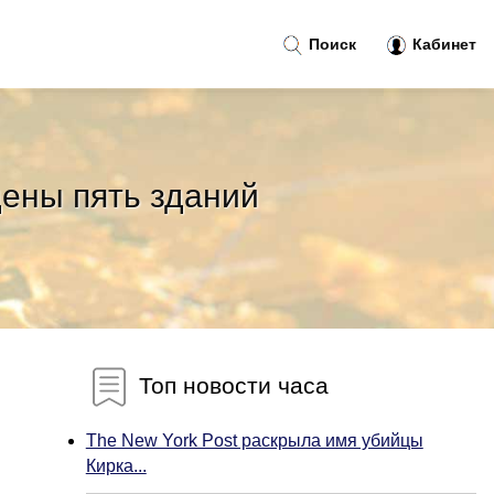
Поиск
Кабинет
ены пять зданий
Топ новости часа
The New York Post раскрыла имя убийцы
Кирка...