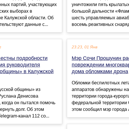
нных партий, участвующих
уничтожили пять крылатых
ских выборах в
большой дальности «Флам
е Калужской области. Об
шесть управляемых авиаб
тельствуют данные с...
восемь реактивных снарядо
г
23:23, 01 Янв
вестны подробности
Мэр Сочи Прошунин ра
ия руководителя
повреждении многоква
 общины» в Калужской
дома обломками дрона
Обломки беспилотных лет
усской общины» из
аппаратов обнаружены на
Руслана Денисова
территории города-курорт
 когда он пытался помочь
федеральной территории 
ернуть долг. Об этом
этом сообщил мэр города А
elegram-канал 112 со...