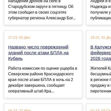
нападении дронов на село в
Андрей и е
Стародубском округе в пятницу. Об
Надежда и
этом сообщил в своих соцсетях
получили у
губернатор региона Александр Бог...
публикации
17:23, 02 Дек
15:23, 01 Де
Названо число повреждений
В Калужск
зданий после атаки БПЛА на
фейервер
Кубань
2026 года
Работа комиссии по оценке ущерба в
Жителей К
Северском районе Краснодарского
бесшумный
края после атаки БПЛА в ночь на 2
в регионе
декабря завершена, сообщает
продажу и
оперативный штаб Кра...
пиротехник
04:23, 27 Мар
01:23, 02 С