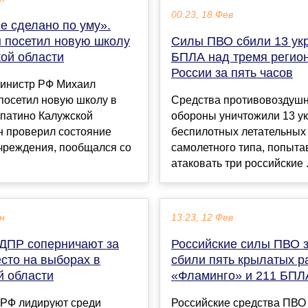
00:23, 18 Фев
е сделано по уму».
 посетил новую школу
Силы ПВО сбили 13 ук
кой области
БПЛА над тремя регио
России за пять часов
инистр РФ Михаил
посетил новую школу в
Средства противовоздуш
опатино Калужской
обороны уничтожили 13 у
н проверил состояние
беспилотных летательных
учреждения, пообщался со
самолетного типа, попыт
атаковать три российские .
ен
13:23, 12 Фев
ДПР соперничают за
Российские силы ПВО з
сто на выборах в
сбили пять крылатых р
й области
«Фламинго» и 211 БПЛ
РФ лидируют среди
Российские средства ПВО 