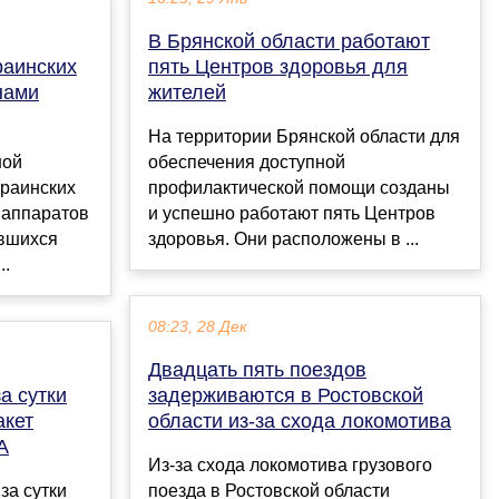
В Брянской области работают
раинских
пять Центров здоровья для
нами
жителей
На территории Брянской области для
ной
обеспечения доступной
краинских
профилактической помощи созданы
 аппаратов
и успешно работают пять Центров
авшихся
здоровья. Они расположены в ...
..
08:23, 28 Дек
Двадцать пять поездов
а сутки
задерживаются в Ростовской
акет
области из-за схода локомотива
А
Из-за схода локомотива грузового
за сутки
поезда в Ростовской области