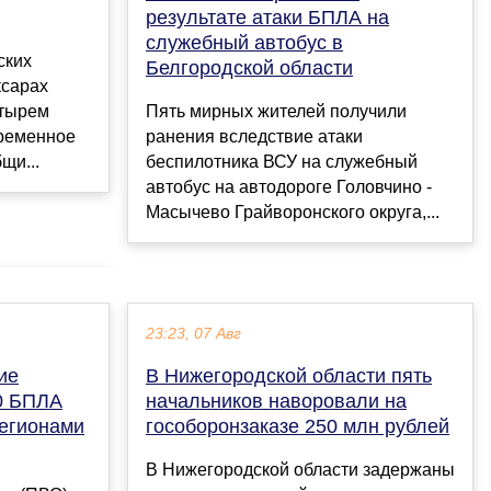
результате атаки БПЛА на
служебный автобус в
ских
Белгородской области
ксарах
етырем
Пять мирных жителей получили
ременное
ранения вследствие атаки
щи...
беспилотника ВСУ на служебный
автобус на автодороге Головчино -
Масычево Грайворонского округа,...
23:23, 07 Авг
ие
В Нижегородской области пять
0 БПЛА
начальников наворовали на
регионами
гособоронзаказе 250 млн рублей
В Нижегородской области задержаны