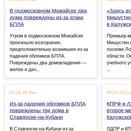
В подмосковном Можайске два
«Здесь вс
дома повреждены из-за атаки
Мишустин
БПЛА
в Калужс
Утром в подмосковном Можайске
Премьер-м
произошло возгорание,
Мишустин 
предположительно возникшее из-за
поселке Л
падения обломков БПЛА.
области. О
Повреждены два домовладения —
учебного 
жилое и дач...
...
02:23, 26 Янв
09:23, 03 С
Из-за падения обломков БПЛА
КПРФ и Л
повреждены три дома в
второе ме
Славянске-на-Кубани
Калужско
В Славянске-на-Кубани из-за
ЛДПР и КП