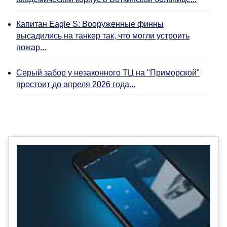
Капитан Eagle S: Вооруженные финны
высадились на танкер так, что могли устроить
пожар...
Серый забор у незаконного ТЦ на "Приморской"
простоит до апреля 2026 года...