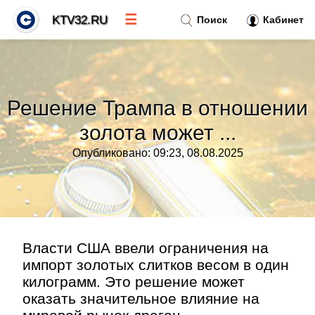
☰
KTV32.RU
Поиск
Кабинет
Новости
»
Решение Трампа в отношении
Тренды новостей
»
золота может ...
Опубликовано: 09:23, 08.08.2025
Рубрики
»
Правила
»
Контакт
»
Власти США ввели ограничения на
импорт золотых слитков весом в один
килограмм. Это решение может
оказать значительное влияние на