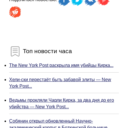
Топ новости часа
The New York Post раскрыла имя убийцы Кирка...
Хели-ски перестаёт быть забавой элиты — New
York Post...
Ведьмы прокляли Чарли Кирка, за два дня до его
убийства — New York Post...
Собянин открыл обновленный Научно-
академический корпус в Боткинской больнице...