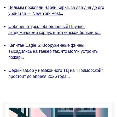
Ведьмы прокляли Чарли Кирка, за два дня до его
убийства — New York Post...
Собянин открыл обновленный Научно-
академический корпус в Боткинской больнице...
Капитан Eagle S: Вооруженные финны
высадились на танкер так, что могли устроить
пожар...
Серый забор у незаконного ТЦ на "Приморской"
простоит до апреля 2026 года...