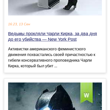
16:23, 13 Сен
Ведьмы прокляли Чарли Кирка, за два дня
до его убийства — New York Post
Активистки американского феминистского
движения похвастались своей причастностью к
гибели консервативного проповедника Чарли
Кирка, который был убит ...