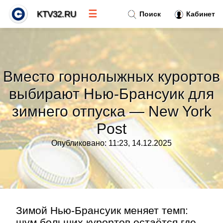
☰
KTV32.RU
Поиск
Кабинет
Новости
»
Вместо горнолыжных курортов
Тренды новостей
»
выбирают Нью-Брансуик для
зимнего отпуска — New York
Рубрики
»
Post
Правила
»
Опубликовано: 11:23, 14.12.2025
Контакт
»
Зимой Нью-Брансуик меняет темп:
шум больших курортов остаётся где-