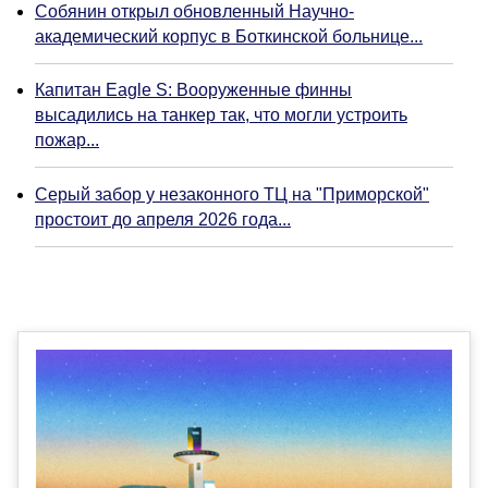
Собянин открыл обновленный Научно-
академический корпус в Боткинской больнице...
Капитан Eagle S: Вооруженные финны
высадились на танкер так, что могли устроить
пожар...
Серый забор у незаконного ТЦ на "Приморской"
простоит до апреля 2026 года...