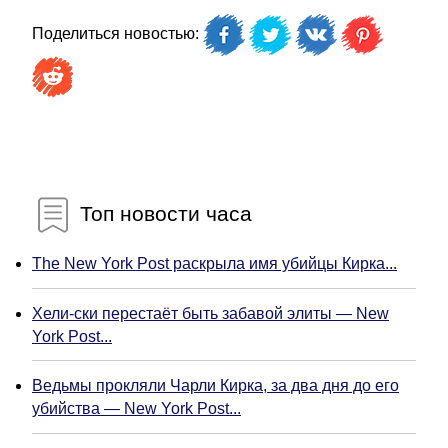
Поделиться новостью:
Топ новости часа
The New York Post раскрыла имя убийцы Кирка...
Хели-ски перестаёт быть забавой элиты — New
York Post...
Ведьмы прокляли Чарли Кирка, за два дня до его
убийства — New York Post...