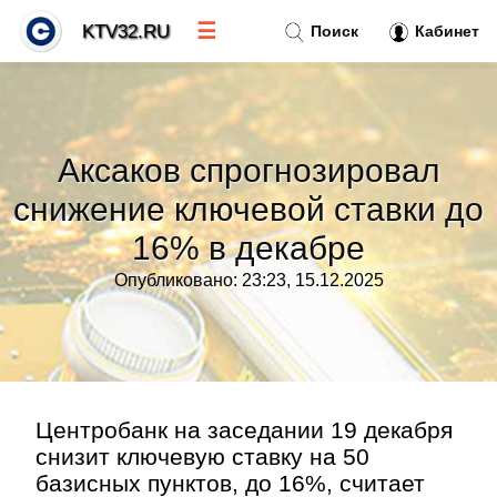
☰
KTV32.RU
Поиск
Кабинет
Новости
»
Аксаков спрогнозировал
Тренды новостей
»
снижение ключевой ставки до
16% в декабре
Рубрики
»
Опубликовано: 23:23, 15.12.2025
Правила
»
Контакт
»
Центробанк на заседании 19 декабря
снизит ключевую ставку на 50
базисных пунктов, до 16%, считает