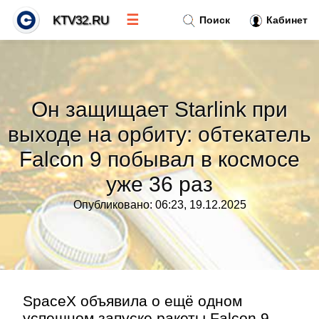
☰
KTV32.RU
Поиск
Кабинет
Новости
»
Он защищает Starlink при
Тренды новостей
»
выходе на орбиту: обтекатель
Falcon 9 побывал в космосе
Рубрики
»
уже 36 раз
Правила
»
Опубликовано: 06:23, 19.12.2025
Контакт
»
SpaceX объявила о ещё одном
успешном запуске ракеты Falcon 9,