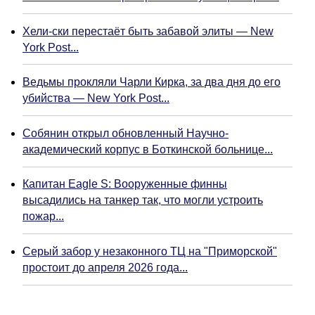
Хели-ски перестаёт быть забавой элиты — New
York Post...
Ведьмы прокляли Чарли Кирка, за два дня до его
убийства — New York Post...
Собянин открыл обновленный Научно-
академический корпус в Боткинской больнице...
Капитан Eagle S: Вооруженные финны
высадились на танкер так, что могли устроить
пожар...
Серый забор у незаконного ТЦ на "Приморской"
простоит до апреля 2026 года...