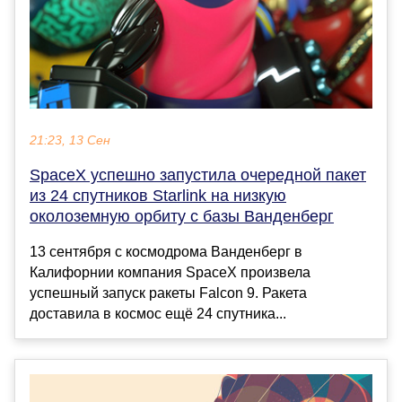
21:23, 13 Сен
SpaceX успешно запустила очередной пакет
из 24 спутников Starlink на низкую
околоземную орбиту с базы Ванденберг
13 сентября с космодрома Ванденберг в
Калифорнии компания SpaceX произвела
успешный запуск ракеты Falcon 9. Ракета
доставила в космос ещё 24 спутника...