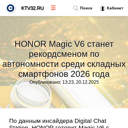
☰
KTV32.RU
Поиск
Кабинет
Новости
»
HONOR Magic V6 станет
Тренды новостей
»
рекордсменом по
автономности среди складных
Рубрики
»
смартфонов 2026 года
Правила
»
Опубликовано: 13:23, 20.12.2025
Контакт
»
По данным инсайдера Digital Chat
Station, HONOR готовит Magic V6 с