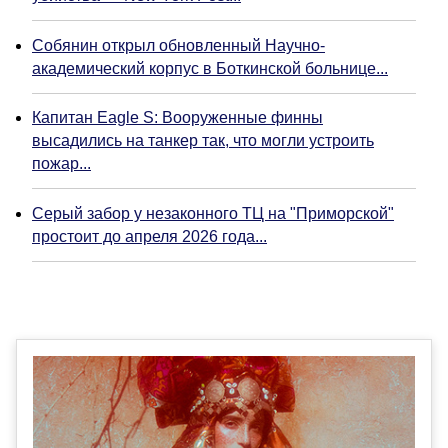
Собянин открыл обновленный Научно-
академический корпус в Боткинской больнице...
Капитан Eagle S: Вооруженные финны
высадились на танкер так, что могли устроить
пожар...
Серый забор у незаконного ТЦ на "Приморской"
простоит до апреля 2026 года...