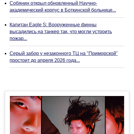
Собянин открыл обновленный Научно-
академический корпус в Боткинской больнице...
Капитан Eagle S: Вооруженные финны
высадились на танкер так, что могли устроить
пожар...
Серый забор у незаконного ТЦ на "Приморской"
простоит до апреля 2026 года...