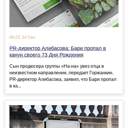
04:23, 14 Сен
PR-директор Алибасова: Бари пропал в
канун своего 73 Дня Рождения
Сын продюсера группы «На-на» увез отца в
неизвестном направлении, передает Горжанкин.
PR-директор Алибасова, заявил, что Бари пропал
в ка...