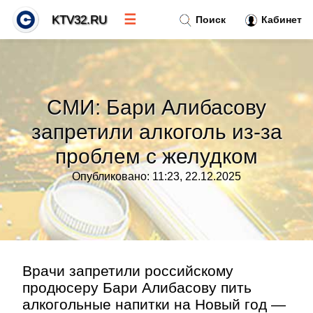
☰
KTV32.RU
Поиск
Кабинет
Новости
»
СМИ: Бари Алибасову
Тренды новостей
»
запретили алкоголь из-за
проблем с желудком
Рубрики
»
Опубликовано: 11:23, 22.12.2025
Правила
»
Контакт
»
Врачи запретили российскому
продюсеру Бари Алибасову пить
алкогольные напитки на Новый год —