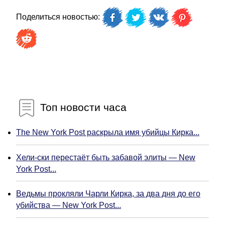
Поделиться новостью:
Топ новости часа
The New York Post раскрыла имя убийцы Кирка...
Хели-ски перестаёт быть забавой элиты — New
York Post...
Ведьмы прокляли Чарли Кирка, за два дня до его
убийства — New York Post...