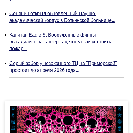
Собянин открыл обновленный Научно-
академический корпус в Боткинской больнице...
Капитан Eagle S: Вооруженные финны
высадились на танкер так, что могли устроить
пожар...
Серый забор у незаконного ТЦ на "Приморской"
простоит до апреля 2026 года...