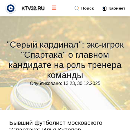
☰
KTV32.RU
Поиск
Кабинет
Новости
»
"Серый кардинал": экс-игрок
Тренды новостей
»
"Спартака" о главном
кандидате на роль тренера
Рубрики
»
команды
Правила
»
Опубликовано: 13:23, 30.12.2025
Контакт
»
Бывший футболист московского
"Спартака" Илья Кутепов