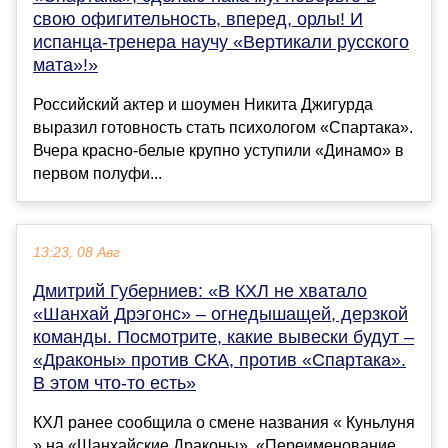
свою офигительность, вперед, орлы! И
испанца-тренера научу «Вертикали русского
мата»!»
Российский актер и шоумен Никита Джигурда
выразил готовность стать психологом «Спартака».
Вчера красно-белые крупно уступили «Динамо» в
первом полуфи...
13:23, 08 Авг
Дмитрий Губерниев: «В КХЛ не хватало
«Шанхай Дрэгонс» – огнедышащей, дерзкой
команды. Посмотрите, какие вывески будут –
«Драконы» против СКА, против «Спартака».
В этом что-то есть»
КХЛ ранее сообщила о смене названия « Куньлуня
» на «Шанхайские Драконы». «Переименование