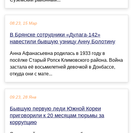
08:23, 15 Мар
В Брянске сотрудники «Дулага-142»
навестили бывшую узницу Анну Болотину
Анна Афанасьевна родилась в 1933 году в
посёлке Старый Ропск Климовского района. Война
застала её восьмилетней девочкой в Донбассе,
откуда они с мате...
09:23, 28 Янв
Бывшую первую леди Южной Кореи
приговорили к 20 месяцам тюрьмы за
коррупцию