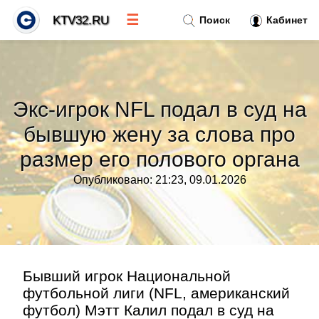
☰
KTV32.RU
Поиск
Кабинет
Новости
»
Экс‑игрок NFL подал в суд на
Тренды новостей
»
бывшую жену за слова про
размер его полового органа
Рубрики
»
Опубликовано: 21:23, 09.01.2026
Правила
»
Контакт
»
Бывший игрок Национальной
футбольной лиги (NFL, американский
футбол) Мэтт Калил подал в суд на