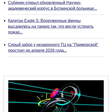
Собянин открыл обновленный Научно-
академический корпус в Боткинской больнице...
Капитан Eagle S: Вооруженные финны
высадились на танкер так, что могли устроить
пожар...
Серый забор у незаконного ТЦ на "Приморской"
простоит до апреля 2026 года...