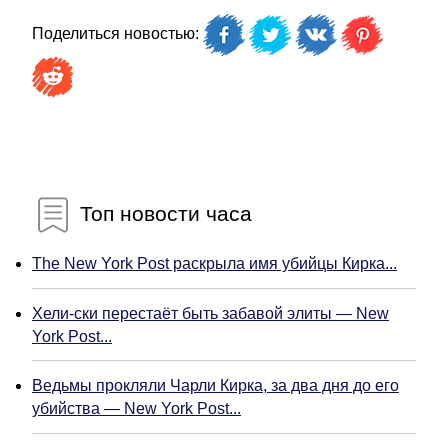
Поделиться новостью:
Топ новости часа
The New York Post раскрыла имя убийцы Кирка...
Хели-ски перестаёт быть забавой элиты — New
York Post...
Ведьмы прокляли Чарли Кирка, за два дня до его
убийства — New York Post...