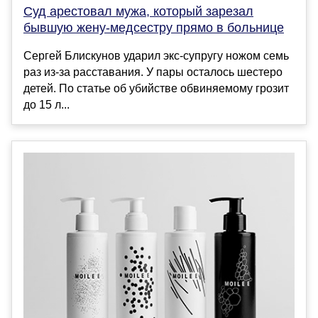
Суд арестовал мужа, который зарезал
бывшую жену-медсестру прямо в больнице
Сергей Блискунов ударил экс-супругу ножом семь
раз из-за расставания. У пары осталось шестеро
детей. По статье об убийстве обвиняемому грозит
до 15 л...