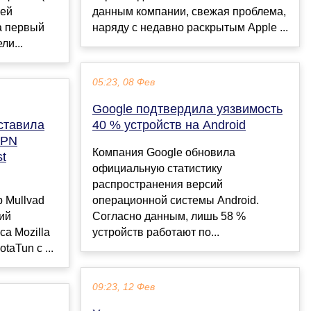
лей
данным компании, свежая проблема,
а первый
наряду с недавно раскрытым Apple ...
и...
05:23, 08 Фев
Google подтвердила уязвимость
ставила
40 % устройств на Android
VPN
Компания Google обновила
t
официальную статистику
распространения версий
 Mullvad
операционной системы Android.
ий
Согласно данным, лишь 58 %
са Mozilla
устройств работают по...
taTun с ...
09:23, 12 Фев