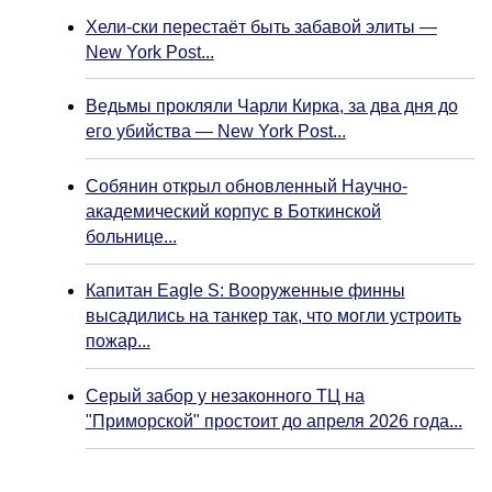
Хели-ски перестаёт быть забавой элиты —
New York Post...
Ведьмы прокляли Чарли Кирка, за два дня до
его убийства — New York Post...
Собянин открыл обновленный Научно-
академический корпус в Боткинской
больнице...
Капитан Eagle S: Вооруженные финны
высадились на танкер так, что могли устроить
пожар...
Серый забор у незаконного ТЦ на
"Приморской" простоит до апреля 2026 года...