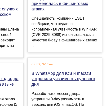
применялась в фишинговых
х случаях
атаках
усском
Специалисты компании ESET
сообщили, что недавно
аины Елена
исправленная уязвимость в WinRAR
в своей
(CVE-2025-8088) использовалась в
ереходят
качестве 0-day в фишинговых атаках
орить на
...
02:23, 02 Сен
В WhatsApp для iOS и macOS
 код ядра
устранили уязвимость нулевого
а языке
дня
Разработчики мессенджера
ая около
устранили 0-day уязвимость в
тфонов (5
версиях для iOS и macOS. По