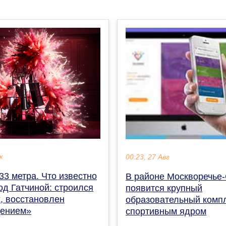
к
00:23, 27 Авг
33 метра. Что известно
В районе Москворечье
од Гатчиной: строился
появится крупный
, восстановлен
образовательный компл
ением»
спортивным ядром