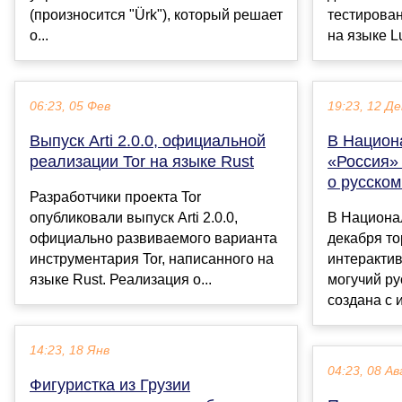
(произносится "Ürk"), который решает
тестирова
о...
на языке Lu
06:23, 05 Фев
19:23, 12 Де
Выпуск Arti 2.0.0, официальной
В Национ
реализации Tor на языке Rust
«Россия»
о русском
Разработчики проекта Tor
опубликовали выпуск Arti 2.0.0,
В Национа
официально развиваемого варианта
декабря т
инструментария Tor, написанного на
интерактив
языке Rust. Реализация о...
могучий ру
создана с 
14:23, 18 Янв
04:23, 08 Ав
Фигуристка из Грузии