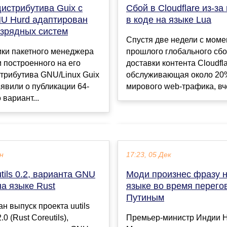
истрибутива Guix c
Сбой в Cloudflare из-з
U Hurd адаптирован
в коде на языке Lua
азрядных систем
Спустя две недели с моме
ики пакетного менеджера
прошлого глобального сбо
 построенного на его
доставки контента Cloudfla
трибутива GNU/Linux Guix
обслуживающая около 20
явили о публикации 64-
мирового web-трафика, вче
 вариант...
ен
17:23, 05 Дек
tils 0.2, варианта GNU
Моди произнес фразу н
 на языке Rust
языке во время перего
Путиным
н выпуск проекта uutils
2.0 (Rust Coreutils),
Премьер-министр Индии 