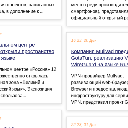
ния проектов, написанных
место среди производите
a, в дополнение к ...
смартфонов), представил
официальный открытый рел
к
16:23, 20 Дек
альном центре
 открыли пространство
Компания Mullvad пред
 языке
GotaTun, реализацию 
WireGuard на языке Rus
льном центре «Россия» 12
оржественно открылась
VPN-провайдер Mullvad,
ная зона «Великий и
развивающий web-браузер
сский язык». Экспозиция
Browser и предоставляющ
использова...
инфраструктуру для серви
VPN, представил проект Go
г
22:23, 01 Дек