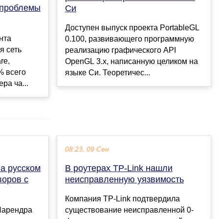
а проблемы
Си
Доступен выпуск проекта PortableGL
нта
0.100, развивающего программную
я сеть
реализацию графического API
re,
OpenGL 3.x, написанную целиком на
% всего
языке Си. Теоретичес...
ра ча...
08:23, 09 Сен
а русском
В роутерах TP-Link нашли
воров с
неисправленную уязвимость
Компания TP-Link подтвердила
Нарендра
существование неисправленной 0-