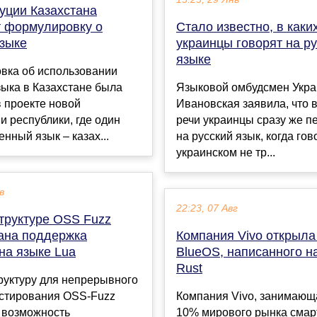
уции Казахстана
 формулировку о
Стало известно, в каки
языке
украинцы говорят на р
языке
вка об использовании
зыка в Казахстане была
Языковой омбудсмен Укр
 проекте новой
Ивановская заявила, что 
и республики, где один
речи украинцы сразу же п
енный язык – казах...
на русский язык, когда гов
украинском не тр...
в
22:23, 07 Авг
труктуре OSS Fuzz
ана поддержка
Компания Vivo открыла
на языке Lua
BlueOS, написанного н
Rust
руктуру для непрерывного
естирования OSS-Fuzz
Компания Vivo, занимающ
 возможность
10% мирового рынка смар