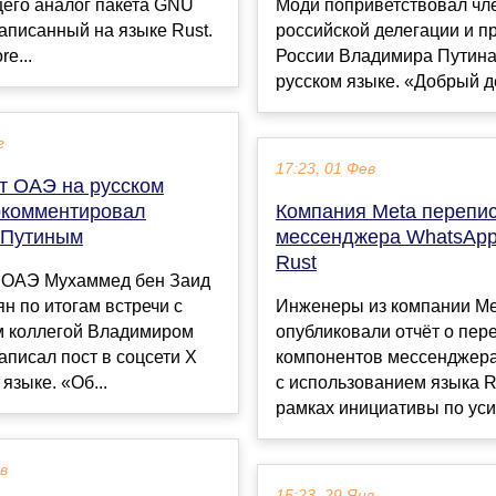
его аналог пакета GNU
Моди поприветствовал чл
 написанный на языке Rust.
российской делегации и п
re...
России Владимира Путина
русском языке. «Добрый де
г
17:23, 01 Фев
т ОАЭ на русском
окомментировал
Компания Meta перепис
с Путиным
мессенджера WhatsApp
Rust
 ОАЭ Мухаммед бен Заид
н по итогам встречи с
Инженеры из компании Me
м коллегой Владимиром
опубликовали отчёт о пер
писал пост в соцсети Х
компонентов мессенджер
языке. «Об...
с использованием языка R
рамках инициативы по усил
ев
15:23, 29 Янв