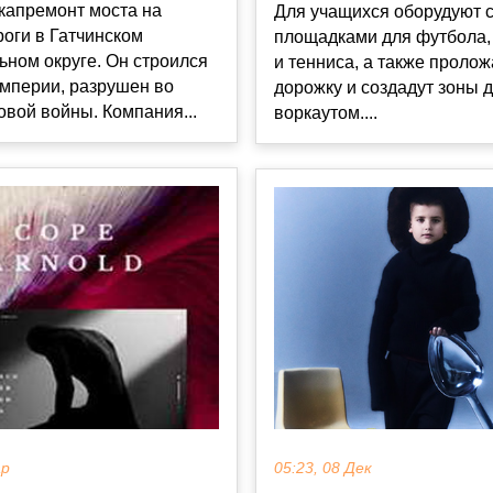
капремонт моста на
Для учащихся оборудуют с
роги в Гатчинском
площадками для футбола,
ном округе. Он строился
и тенниса, а также проло
империи, разрушен во
дорожку и создадут зоны 
вой войны. Компания...
воркаутом....
ар
05:23, 08 Дек