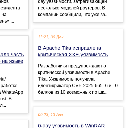
енов
day уязвимости, затрагивающей
резидента
несколько моделей роутеров. В
 на
компании сообщили, что уже за...
нь»,...
13:23, 09 Дек
В Apache Tika исправлена
ала часть
критическая XXE-уязвимость
 на языке
Разработчики предупреждают о
критической уязвимости в Apache
ta*
Tika. Уязвимость получила
еработке
идентификатор CVE-2025-66516 и 10
а WhatsApp
баллов из 10 возможных по шк...
ust. В
...
00:23, 13 Авг
0-day уязвимость в WinRAR