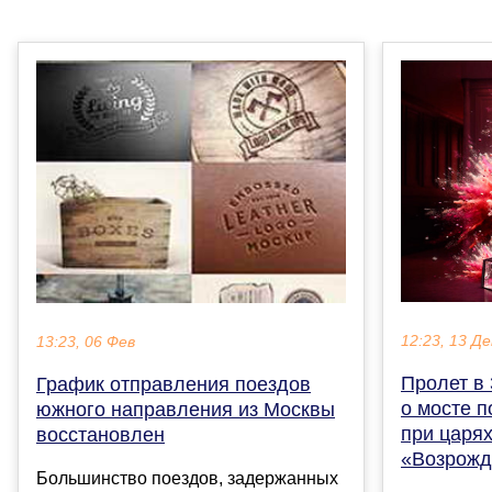
12:23, 13 Де
13:23, 06 Фев
Пролет в 
График отправления поездов
о мосте п
южного направления из Москвы
при царях
восстановлен
«Возрожд
Большинство поездов, задержанных