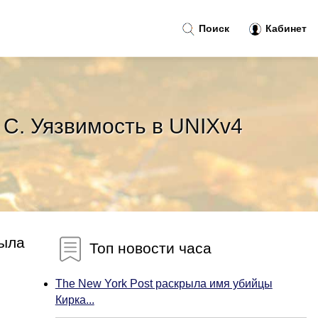
Поиск
Кабинет
 C. Уязвимость в UNIXv4
была
Топ новости часа
The New York Post раскрыла имя убийцы
Кирка...