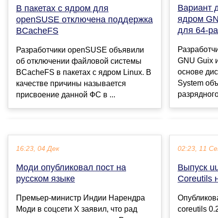
Вариант д
В пакетах с ядром для
ядром GN
openSUSE отключена поддержка
для 64-р
BCacheFS
Разработч
Разработчики openSUSE объявили
GNU Guix и
об отключении файловой системы
основе дис
BCacheFS в пакетах с ядром Linux. В
System объ
качестве причины называется
разрядного
присвоение данной ФС в ...
16:23, 04 Дек
02:23, 11 С
Моди опубликовал пост на
Выпуск uu
русском языке
Coreutils
Премьер-министр Индии Нарендра
Опубликова
Моди в соцсети X заявил, что рад
coreutils 0.