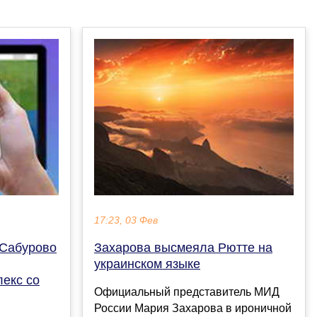
17:23, 03 Фев
-Сабурово
Захарова высмеяла Рютте на
украинском языке
екс со
Официальный представитель МИД
России Мария Захарова в ироничной