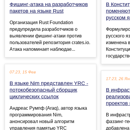
Фишинг-атака на разработчиков
В Констит
пакетов на языке Rust
поменяют
русском 
Организация Rust Foundation
предупредила разработчиков о
Формулиро
выявлении фишинг-атаки против
русского я
пользователей репозитория crates.io.
изменена в
Атака напоминает наблюдае...
Конституци
государств
07:23, 15 Фев
17:23, 26 Ян
В языке Nim представлен YRC -
потокобезопасный сборщик
В инфрас
циклических ссылок
реализов
проектов 
Андреас Румпф (Araq), автор языка
программирования Nim,
В инфраст
анонсировал новый алгоритм
фаззинг-т
управления памятью YRC
добавлена