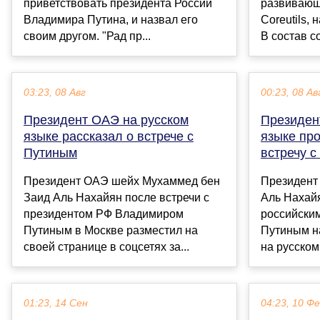
приветствовать президента России
развивающ
Владимира Путина, и назвал его
Coreutils,
своим другом. "Рад пр...
В состав co
03:23, 08 Авг
00:23, 08 Ав
Президент ОАЭ на русском
Президен
языке рассказал о встрече с
языке пр
Путиным
встречу 
Президент ОАЭ шейх Мухаммед бен
Президент
Заид Аль Нахайян после встречи с
Аль Нахайя
президентом РФ Владимиром
российски
Путиным в Москве разместил на
Путиным на
своей странице в соцсетях за...
на русском 
01:23, 14 Сен
04:23, 10 Ф