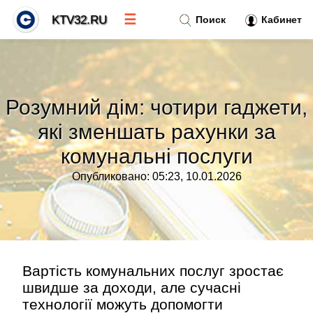
☰
KTV32.RU
Поиск
Кабинет
Новости
»
Розумний дім: чотири гаджети,
Тренды новостей
»
які зменшать рахунки за
комунальні послуги
Рубрики
»
Опубликовано: 05:23, 10.01.2026
Правила
»
Контакт
»
Вартість комунальних послуг зростає
швидше за доходи, але сучасні
технології можуть допомогти