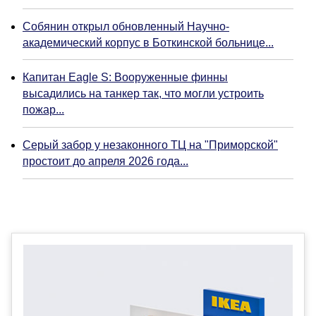
Собянин открыл обновленный Научно-
академический корпус в Боткинской больнице...
Капитан Eagle S: Вооруженные финны
высадились на танкер так, что могли устроить
пожар...
Серый забор у незаконного ТЦ на "Приморской"
простоит до апреля 2026 года...