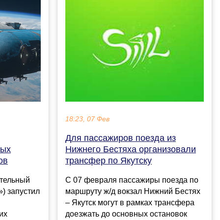
18:23, 07 Фев
Для пассажиров поезда из
ных
Нижнего Бестяха организовали
ов
трансфер по Якутску
тельный
С 07 февраля пассажиры поезда по
) запустил
маршруту ж/д вокзал Нижний Бестях
– Якутск могут в рамках трансфера
их
доезжать до основных остановок