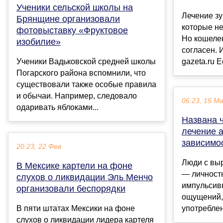
Ученики сельской школы на
Лечение зу
Брянщине организовали
которые не
фотовыставку «Фруктовое
Но кошелек
изобилие»
согласен. 
Ученики Вадьковской средней школы
gazeta.ru Ес
Погарского района вспомнили, что
существовали также особые правила
и обычаи. Например, следовало
06:23, 15 М
одаривать яблоками...
Названа 
лечение 
зависимо
20:23, 22 Фев
Люди с выр
В Мексике картели на фоне
— личностн
слухов о ликвидации Эль Менчо
импульсив
организовали беспорядки
ощущений,
В пяти штатах Мексики на фоне
употреблен
слухов о ликвидации лидера картеля