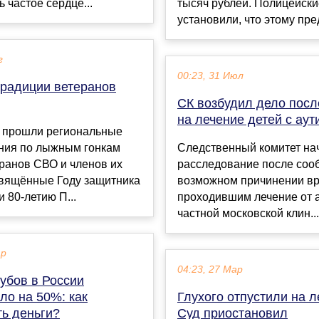
 частое сердце...
тысяч рублей. Полицейски
установили, что этому пре
г
00:23, 31 Июл
радиции ветеранов
СК возбудил дело посл
на лечение детей с ау
е прошли региональные
ния по лыжным гонкам
Следственный комитет на
ранов СВО и членов их
расследование после соо
свящённые Году защитника
возможном причинении вр
и 80-летию П...
проходившим лечение от 
частной московской клин...
ар
04:23, 27 Мар
убов в России
ло на 50%: как
Глухого отпустили на л
ть деньги?
Суд приостановил