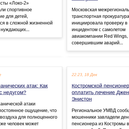
исты «Локо-2»
Московская межрегионал
али спортивное
транспортная прокуратур
е для детей,
инициировала проверку в 
ся в сложной жизненной
инцидентом с самолетом
 нуждающих...
авиакомпании Red Wings,
совершившим аварий...
г
22:23, 18 Дек
анических атак: Как
Костромской пенсионер
с недугом?
оплатить лечение Дже
Энистон
анической атаки
постоянное ощущение, что
Региональное УМВД сообщ
 воздуха для полноценного
мошенники завладели ден
кже человек может
пенсионера из Костромы 