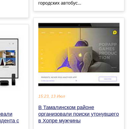
городских автобус...
15:23, 13 Июл
В Тамалинском районе
овали
организовали поиски утонувшего
идента с
в Хопре мужчины