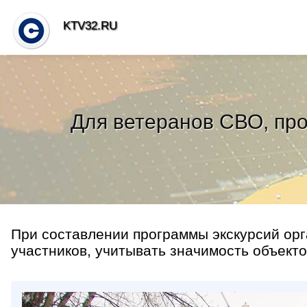
KTV32.RU
Для ветеранов СВО, про
При составлении программы экскурсий ор
участников, учитывать значимость объектов