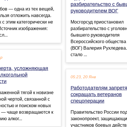
разбирательство с бы
бов — одна из тех вещей,
руководителем ВОГ
льзя отложить навсегда.
 с этим категорически не
Мосгорсуд приостановил
Источник изображения:
разбирательство с уголо
л...
бывшего руководителя
Всероссийского общества 
(ВОГ) Валерия Рухледева
стало ...
ар
черта, усложняющая
алкогольной
05:23, 20 Янв
сти
Работодателям запретя
аженной тягой к новизне
сокращать ветеранов
ой чертой, связанной с
спецоперации
ностью и поиском новых
 — чаще возвращаются к
Правительство России по
ию алког...
законопроект, защищающ
участников боевых действ