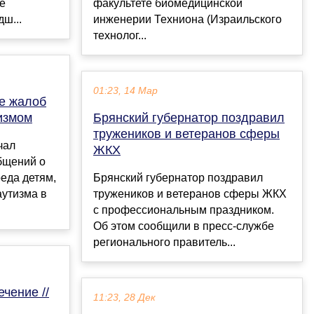
е
факультете биомедицинской
дш...
инженерии Техниона (Израильского
технолог...
01:23, 14 Мар
е жалоб
тизмом
Брянский губернатор поздравил
тружеников и ветеранов сферы
чал
ЖКХ
бщений о
еда детям,
Брянский губернатор поздравил
аутизма в
тружеников и ветеранов сферы ЖКХ
с профессиональным праздником.
Об этом сообщили в пресс-службе
регионального правитель...
ечение //
11:23, 28 Дек