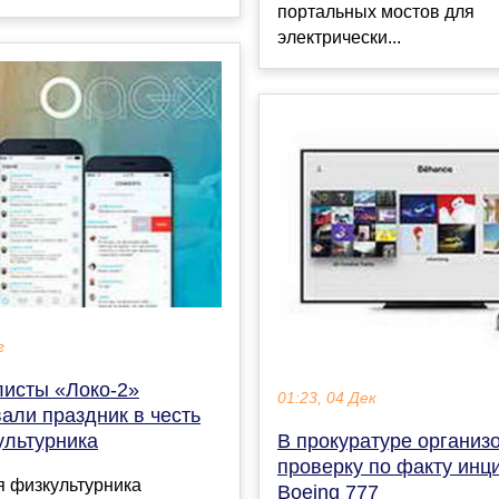
портальных мостов для
электрически...
г
листы «Локо-2»
01:23, 04 Дек
али праздник в честь
В прокуратуре организ
ультурника
проверку по факту инц
я физкультурника
Boeing 777