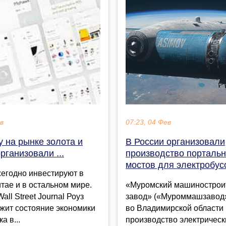
07:23, 04 Фев
ев
В России организовали
 на рынке золота и
производство порталь
рганизовали ...
мостов для электробус
егодно инвестируют в
«Муромский машинострои
итае и в остальном мире.
завод» («Муроммашзавод»
all Street Journal Роуз
во Владимирской области
жит состояние экономики
производство электрическ
а в...