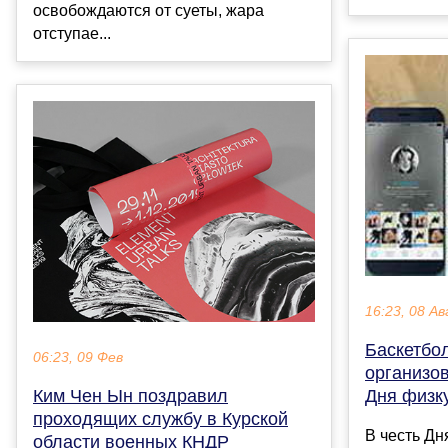
освобождаются от суеты, жара
отступае...
16:23, 08 Ав
Баскетбо
06:23, 09 Фев
организов
Ким Чен Ын поздравил
Дня физк
проходящих службу в Курской
В честь Дн
области военных КНДР