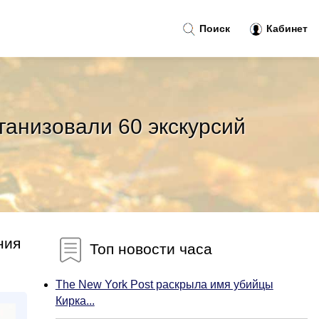
Поиск
Кабинет
ганизовали 60 экскурсий
ния
Топ новости часа
The New York Post раскрыла имя убийцы
Кирка...