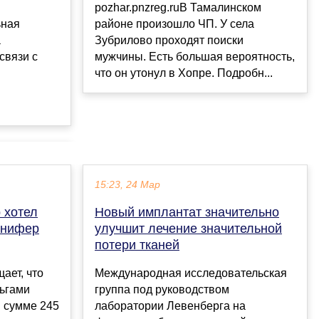
pozhar.pnzreg.ruВ Тамалинском
ьная
районе произошло ЧП. У села
а
Зубрилово проходят поиски
связи с
мужчины. Есть большая вероятность,
что он утонул в Хопре. Подробн...
15:23, 24 Мар
 хотел
Новый имплантат значительно
ннифер
улучшит лечение значительной
потери тканей
ает, что
Международная исследовательская
ьгами
группа под руководством
в сумме 245
лаборатории Левенберга на