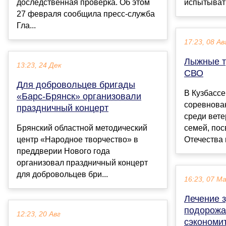
доследственная проверка. Об этом
испытывать
27 февраля сообщила пресс-служба
Гла...
17:23, 08 Ав
Лыжные т
13:23, 24 Дек
СВО
Для добровольцев бригады
В Кузбасс
«Барс-Брянск» организовали
соревнова
праздничный концерт
среди вете
Брянский областной методический
семей, по
центр «Народное творчество» в
Отечества 
преддверии Нового года
организовал праздничный концерт
для добровольцев бри...
16:23, 07 М
Лечение з
подорожа
12:23, 20 Авг
сэкономи