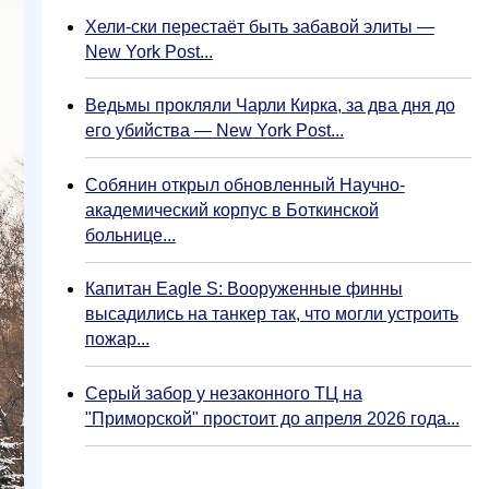
Хели-ски перестаёт быть забавой элиты —
New York Post...
Ведьмы прокляли Чарли Кирка, за два дня до
его убийства — New York Post...
Собянин открыл обновленный Научно-
академический корпус в Боткинской
больнице...
Капитан Eagle S: Вооруженные финны
высадились на танкер так, что могли устроить
пожар...
Серый забор у незаконного ТЦ на
"Приморской" простоит до апреля 2026 года...