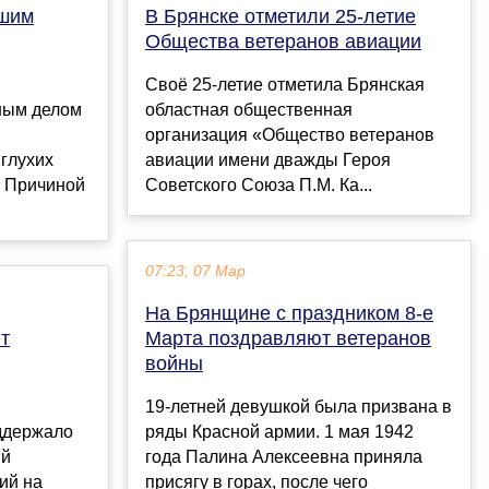
вшим
В Брянске отметили 25-летие
Общества ветеранов авиации
Своё 25-летие отметила Брянская
вным делом
областная общественная
организация «Общество ветеранов
глухих
авиации имени дважды Героя
. Причиной
Советского Союза П.М. Ка...
07:23, 07 Мар
На Брянщине с праздником 8-е
т
Марта поздравляют ветеранов
войны
19-летней девушкой была призвана в
ддержало
ряды Красной армии. 1 мая 1942
ий
года Палина Алексеевна приняла
ий на
присягу в горах, после чего