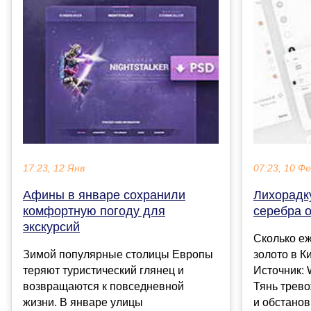
17:23, 12 Янв
07:23, 10 Ф
Афины в январе сохранили
Лихорадку
комфортную погоду для
серебра о
экскурсий
Сколько еж
Зимой популярные столицы Европы
золото в К
теряют туристический глянец и
Источник: W
возвращаются к повседневной
Тянь трево
жизни. В январе улицы
и обстановк