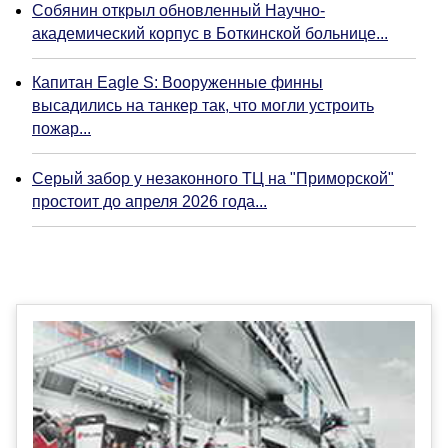
Собянин открыл обновленный Научно-
академический корпус в Боткинской больнице...
Капитан Eagle S: Вооруженные финны
высадились на танкер так, что могли устроить
пожар...
Серый забор у незаконного ТЦ на "Приморской"
простоит до апреля 2026 года...