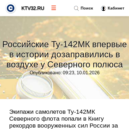
☰
KTV32.RU
Поиск
Кабинет
Новости
»
Российские Ту-142МК впервые
Тренды новостей
»
в истории дозаправились в
воздухе у Северного полюса
Рубрики
»
Опубликовано: 09:23, 10.01.2026
Правила
»
Контакт
»
Экипажи самолетов Ту-142МК
Северного флота попали в Книгу
рекордов вооруженных сил России за