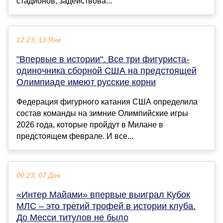
стадионов, задействова...
12:23, 13 Янв
"Впервые в истории". Все три фигуриста-
одиночника сборной США на предстоящей
Олимпиаде имеют русские корни
Федерация фигурного катания США определила
состав команды на зимние Олимпийские игры
2026 года, которые пройдут в Милане в
предстоящем феврале. И все...
00:23, 07 Дек
«Интер Майами» впервые выиграл Кубок
МЛС – это третий трофей в истории клуба.
До Месси титулов не было