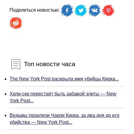
Поделиться новостью:
Топ новости часа
The New York Post раскрыла имя убийцы Кирка...
Хели-ски перестаёт быть забавой элиты — New
York Post...
Ведьмы прокляли Чарли Кирка, за два дня до его
убийства — New York Post...