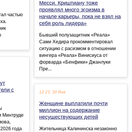
Месси. Криштиану тоже
проявлял много эгоизма в
стал частью
начале карьеры, пока не взял на
ха.
себя роль лидера»
ник
о
Бывший полузащитник «Реала»
.
Сами Хедира прокомментировал
ситуацию с расизмом в отношении
вингера «Реала» Винисиуса от
форварда «Бенфики» Джанлуки
Пре...
ут
ели с
12:23, 30 Янв
Женщине выплатили почти
ы
миллион на содержание
и Минтруде
несуществующих детей
мова,
 2026 года
Жительница Калининска незаконно