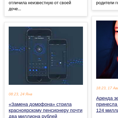
отличила неизвестную от своей
родители го
доче...
18:23, 17 Ав
08:23, 24 Янв
Аренда з
принесла
«Замена домофона» стоила
124 милл
красноярскому пенсионеру почти
два миллиона рублей