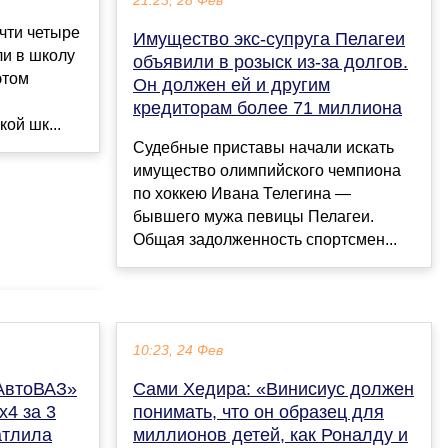
21:23, 28 Фев
чти четыре
Имущество экс-супруга Пелагеи
ли в школу
объявили в розыск из-за долгов.
этом
Он должен ей и другим
кредиторам более 71 миллиона
ой шк...
Судебные приставы начали искать
имущество олимпийского чемпиона
по хоккею Ивана Телегина —
бывшего мужа певицы Пелагеи.
Общая задолженность спортсмен...
10:23, 24 Фев
«АвтоВАЗ»
Сами Хедира: «Винисиус должен
x4 за 3
понимать, что он образец для
атлила
миллионов детей, как Роналду и