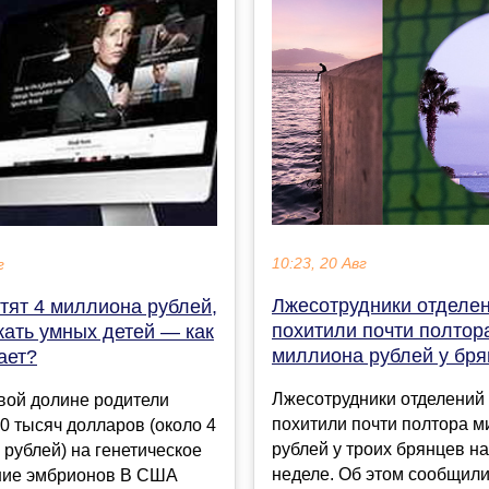
10:23, 20 Авг
г
Лжесотрудники отделен
тят 4 миллиона рублей,
похитили почти полтор
жать умных детей — как
миллиона рублей у бр
ает?
Лжесотрудники отделений
вой долине родители
похитили почти полтора 
50 тысяч долларов (около 4
рублей у троих брянцев н
рублей) на генетическое
неделе. Об этом сообщили
ние эмбрионов В США