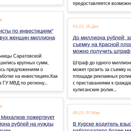
предоставляется возможно
в
03:23, 25 Дек
исты по инвестициям"
вух женщин миллиона
До миллиона рублей: з
съемку на Красной пл
можно получить штраф
ьницы Саратовской
шились крупных сумм,
Штраф до одного миллион
сь предложениям о
может грозить за съемку н
аботке на инвестициях.Как
площади рекламных ролик
 ГУ МВД по региону...
с приставаниями к гражда
хулиганские ролик...
ев
09:23, 03 Мар
 Михалков пожертвует
иона рублей на нужды
В Курске водитель взыс
ации
работодателя более м