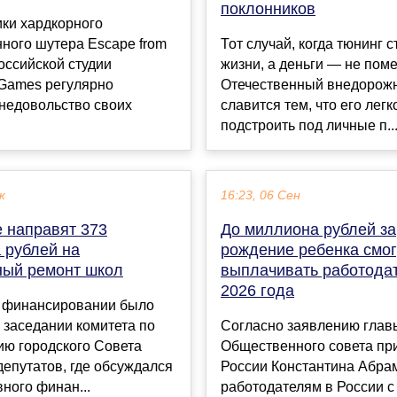
поклонников
ки хардкорного
ного шутера Escape from
Тот случай, когда тюнинг 
российской студии
жизни, а деньги — не поме
e Games регулярно
Отечественный внедорож
недовольство своих
славится тем, что его легк
подстроить под личные п..
к
16:23, 06 Сен
е направят 373
До миллиона рублей за
 рублей на
рождение ребенка смог
ный ремонт школ
выплачивать работодат
2026 года
 финансировании было
 заседании комитета по
Согласно заявлению глав
ию городского Совета
Общественного совета пр
епутатов, где обсуждался
России Константина Абра
вного финан...
работодателям в России с