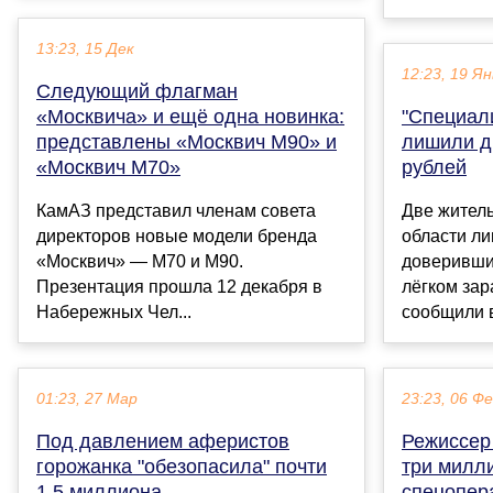
13:23, 15 Дек
12:23, 19 Ян
Следующий флагман
«Москвича» и ещё одна новинка:
"Специал
представлены «Москвич М90» и
лишили д
«Москвич М70»
рублей
КамАЗ представил членам совета
Две жител
директоров новые модели бренда
области ли
«Москвич» — М70 и М90.
доверивши
Презентация прошла 12 декабря в
лёгком зар
Набережных Чел...
сообщили в
01:23, 27 Мар
23:23, 06 Ф
Под давлением аферистов
Режиссер
горожанка "обезопасила" почти
три милл
1,5 миллиона
спецопер