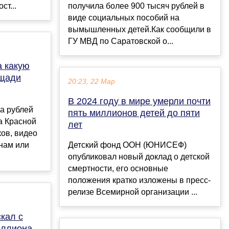
ст...
получила более 900 тысяч рублей в
виде социальных пособий на
вымышленных детей.Как сообщили в
ГУ МВД по Саратовской о...
а какую
ощади
20:23, 22 Мар
В 2024 году в мире умерли почти
а рублей
пять миллионов детей до пяти
а Красной
лет
ов, видео
нам или
Детский фонд ООН (ЮНИСЕФ)
опубликовал новый доклад о детской
смертности, его основные
положения кратко изложены в пресс-
релизе Всемирной организации ...
кал с
иллиона