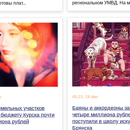
региональном УМВД. На ми
товы плат...
05:23, 14 Авг
г
Баяны и аккордеоны за
емельных участков
четыре миллиона рубл
 бюджету Курска почти
поступили в школу иск
иона рублей
Брянска