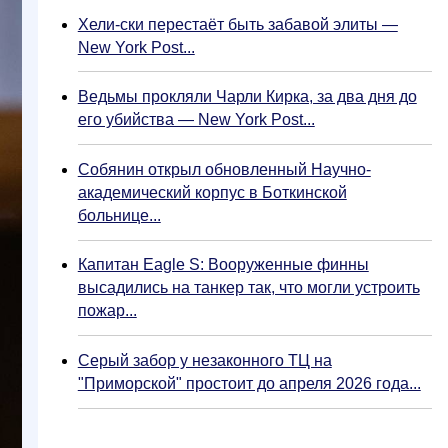
Хели-ски перестаёт быть забавой элиты —
New York Post...
Ведьмы прокляли Чарли Кирка, за два дня до
его убийства — New York Post...
Собянин открыл обновленный Научно-
академический корпус в Боткинской
больнице...
Капитан Eagle S: Вооруженные финны
высадились на танкер так, что могли устроить
пожар...
Серый забор у незаконного ТЦ на
"Приморской" простоит до апреля 2026 года...