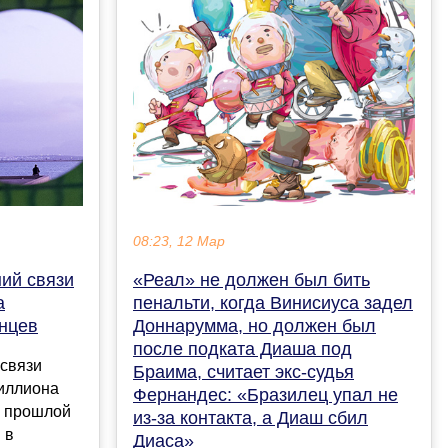
08:23, 12 Мар
ий связи
«Реал» не должен был бить
а
пенальти, когда Винисиуса задел
янцев
Доннарумма, но должен был
после подката Диаша под
 связи
Браима, считает экс-судья
миллиона
Фернандес: «Бразилец упал не
а прошлой
из-за контакта, а Диаш сбил
 в
Диаса»