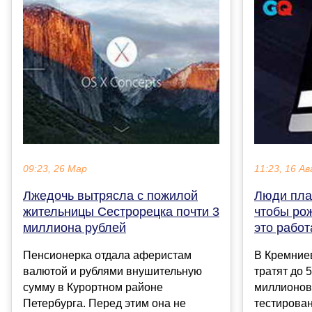
09:23, 26 Мар
11:23, 16 Ав
Лжедочь вытрясла с пожилой
Люди пла
жительницы Сестрорецка почти 3
чтобы ро
миллиона рублей
это работ
Пенсионерка отдала аферистам
В Кремние
валютой и рублями внушительную
тратят до 
сумму в Курортном районе
миллионов 
Петербурга. Перед этим она не
тестирова