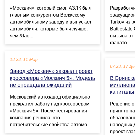
«Москвич», который смог. АЗЛК был
Разработчи
главным конкурентом Волжскому
эвакуацион
автомобильному заводу и выпускал
Tarkov из 
автомобили, которые были лучше,
Battlestat
чем &laq...
вызывают 
фанато...
18:23, 11 Мар
07:23, 17 Де
Завод «Москвич» закрыл проект
кроссовера «Москвич 5». Модель
В Брянск
не оправдала ожиданий
миллиона
капиталь
Московский автозавод официально
прекратил работу над кроссовером
Решение о
«Москвич 5». После тестирования
принято на
компания решила, что
образован
потребительские свойства автомо...
народных д
проект гла