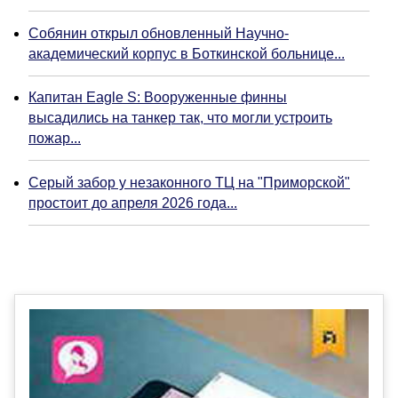
Собянин открыл обновленный Научно-
академический корпус в Боткинской больнице...
Капитан Eagle S: Вооруженные финны
высадились на танкер так, что могли устроить
пожар...
Серый забор у незаконного ТЦ на "Приморской"
простоит до апреля 2026 года...