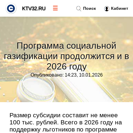
☰
KTV32.RU
Поиск
Кабинет
Новости
»
Программа социальной
Тренды новостей
»
газификации продолжится и в
2026 году
Рубрики
»
Опубликовано: 14:23, 10.01.2026
Правила
»
Контакт
»
Размер субсидии составит не менее
100 тыс. рублей. Всего в 2026 году на
поддержку льготников по программе