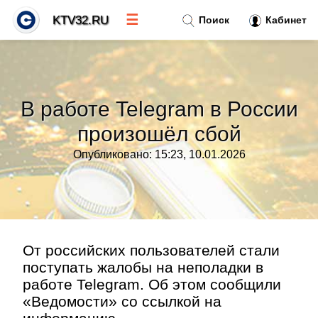
☰
KTV32.RU
Поиск
Кабинет
Новости
»
В работе Telegram в России
Тренды новостей
»
произошёл сбой
Опубликовано: 15:23, 10.01.2026
Рубрики
»
Правила
»
Контакт
»
От российских пользователей стали
поступать жалобы на неполадки в
работе Telegram. Об этом сообщили
«Ведомости» со ссылкой на