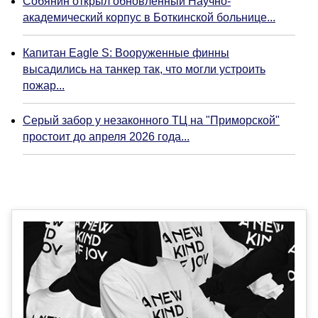
Собянин открыл обновленный Научно-
академический корпус в Боткинской больнице...
Капитан Eagle S: Вооруженные финны
высадились на танкер так, что могли устроить
пожар...
Серый забор у незаконного ТЦ на "Приморской"
простоит до апреля 2026 года...