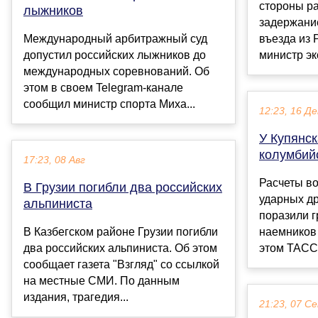
стороны ра
лыжников
задержани
Международный арбитражный суд
въезда из 
допустил российских лыжников до
министр эк
международных соревнований. Об
этом в своем Telegram-канале
сообщил министр спорта Миха...
12:23, 16 Де
У Купянс
колумбий
17:23, 08 Авг
Расчеты во
В Грузии погибли два российских
ударных д
альпиниста
поразили г
В Казбегском районе Грузии погибли
наемников 
два российских альпиниста. Об этом
этом ТАСС 
сообщает газета "Взгляд" со ссылкой
на местные СМИ. По данным
издания, трагедия...
21:23, 07 С