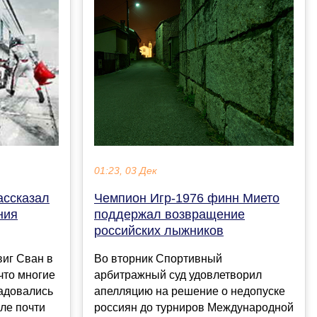
01:23, 03 Дек
ассказал
Чемпион Игр-1976 финн Мието
ния
поддержал возвращение
российских лыжников
иг Сван в
Во вторник Спортивный
что многие
арбитражный суд удовлетворил
адовались
апелляцию на решение о недопуске
ле почти
россиян до турниров Международной