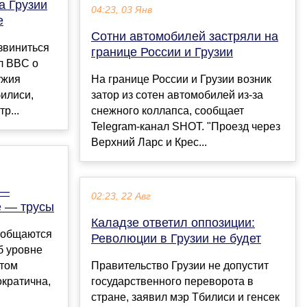
а Грузии
04:23, 03 Янв
е
Сотни автомобилей застряли на
звиниться
границе России и Грузии
л BBC о
ужия
На границе России и Грузии возник
илиси,
затор из сотен автомобилей из-за
р...
снежного коллапса, сообщает
Telegram-канал SHOT. "Проезд через
Верхний Ларс и Крес...
 —
02:23, 22 Авг
е — трусы
Каладзе ответил оппозиции:
и общаются
Революции в Грузии не будет
б уровне
этом
Правительство Грузии не допустит
кратична,
государственного переворота в
стране, заявил мэр Тбилиси и генсек