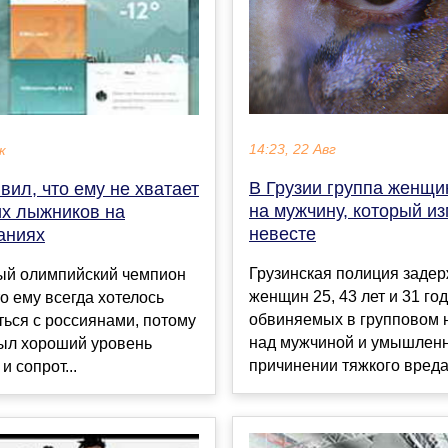
14:23, 22 Авг
к
В Грузии группа женщи
вил, что ему не хватает
на мужчину, который и
их лыжников на
невесте
аниях
Грузинская полиция задер
ый олимпийский чемпион
женщин 25, 43 лет и 31 год
то ему всегда хотелось
обвиняемых в групповом 
ься с россиянами, потому
над мужчиной и умышлен
был хороший уровень
причинении тяжкого вреда 
и сопрот...