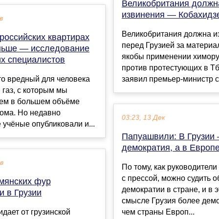
Великобритания должн
извинения — Кобахидз
в
Великобритания должна и
российских квартирах
перед Грузией за материа
ньше — исследование
якобы применении химор
их специалистов
против протестующих в Тб
то вредный для человека
заявил премьер-министр ст
газ, с которым мы
уем в большем объёме
ома. Но недавно
03:23, 13 Дек
 учёные опубликовали и...
Папуашвили: В Грузии
демократия, а в Европ
ев
По тому, как руководител
с прессой, можно судить о
мянских фур
демократии в стране, и в 
и в Грузии
смысле Грузия более демо
дает от грузинской
чем страны Европ...