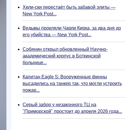
Хели-ски перестаёт быть забавой элиты —
New York Post...
Ведьмы прокляли Чарли Кирка, за два дня до
его убийства — New York Post...
Собянин открыл обновленный Научно-
академический корпус в Боткинской
больнице...
Капитан Eagle S: Вооруженные финны
высадились на танкер так, что могли устроить
пожар...
Серый забор у незаконного ТЦ на
"Приморской" простоит до апреля 2026 года...