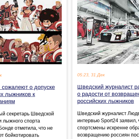
05:23, 31 Дек
к
Шведский журналист р
 сожалеют о допуске
о радости от возвраще
их лыжников к
российских лыжников
аниям
Шведский журналист Людв
ый секретарь Шведской
интервью Sport24 заявил, 
и лыжного спорта
спортсмены искренне обр
онде отметила, что не
возвращению россиян пос
ет бойкотировать