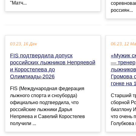
"Матч...
соревнован
россиян...
03:23, 16 Дек
06:23, 12 М
FIS подтвердила допуск
«Мужик с
российских лыжников Непряевой
— тренер
и Коростелева до
лыжников
Олимпиады-2026
Громова о
гонке на 
FIS (Международная федерация
лыжного спорта и сноуборда)
Старший т
официально подтвердила, что
сборной Р
российские лыжники Дарья
биатлону 
Непряева и Савелий Коростелев
что очень 
получили ...
Голубкова 