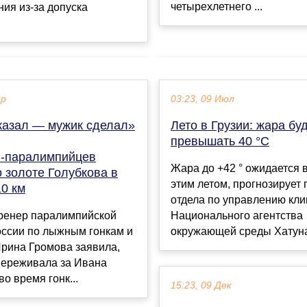
четырехлетнего ...
ия из-за допуска
ар
03:23, 09 Июл
казал — мужик сделал»
Лето в Грузии: жара бу
превышать 40 °C
‑паралимпийцев
Жара до +42 ° ожидается 
 золоте Голубкова в
этим летом, прогнозирует 
10 км
отдела по управлению кл
ренер паралимпийской
Национального агентства
оссии по лыжным гонкам и
окружающей среды Хатуна 
Ирина Громова заявила,
переживала за Ивана
во время гонк...
15:23, 09 Дек