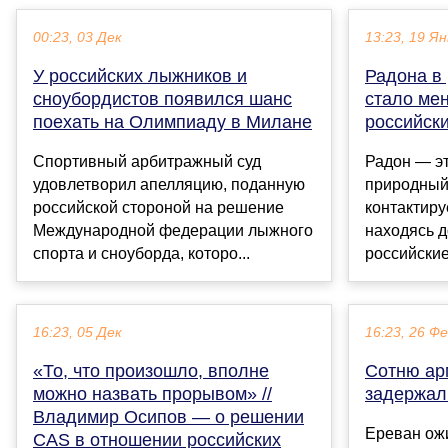
00:23, 03 Дек
13:23, 19 Ян
У российских лыжников и
Радона в 
сноубордистов появился шанс
стало ме
поехать на Олимпиаду в Милане
российск
Спортивный арбитражный суд
Радон — э
удовлетворил апелляцию, поданную
природный 
российской стороной на решение
контактир
Международной федерации лыжного
находясь д
спорта и сноуборда, которо...
российские
16:23, 05 Дек
16:23, 26 Ф
«То, что произошло, вполне
Сотню ар
можно назвать прорывом» //
задержал
Владимир Осипов — о решении
Ереван ожи
CAS в отношении российских