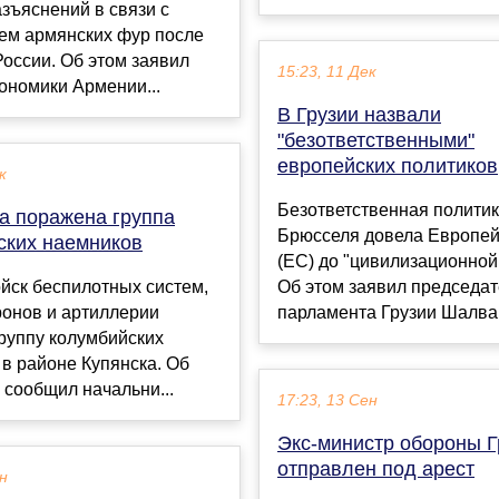
зъяснений в связи с
ем армянских фур после
России. Об этом заявил
15:23, 11 Дек
ономики Армении...
В Грузии назвали
"безответственными"
европейских политиков
к
Безответственная полити
ка поражена группа
Брюсселя довела Европей
ских наемников
(ЕС) до "цивилизационной
йск беспилотных систем,
Об этом заявил председат
ронов и артиллерии
парламента Грузии Шалва 
руппу колумбийских
в районе Купянска. Об
сообщил начальни...
17:23, 13 Сен
Экс-министр обороны Г
отправлен под арест
ен