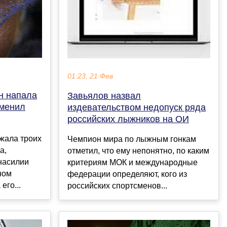
01:23, 21 Фев
н напала
Завьялов назвал
зменил
издевательством недопуск ряда
российских лыжников на ОИ
жала троих
Чемпион мира по лыжным гонкам
а,
отметил, что ему непонятно, по каким
насилии
критериям МОК и международные
ном
федерации определяют, кого из
его...
российских спортсменов...