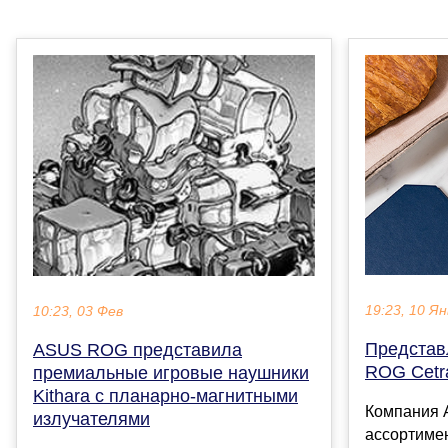
19:23, 10 Ян
10:23, 03 Фев
Представ
ASUS ROG представила
ROG Cetr
премиальные игровые наушники
Kithara с планарно-магнитными
Компания 
излучателями
ассортиме