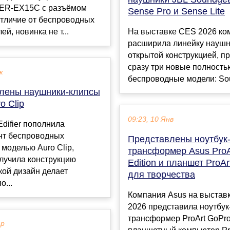
IER-EX15C с разъёмом
Sense Pro и Sense Lite
отличие от беспроводных
й, новинка не т...
На выставке CES 2026 ко
расширила линейку наушн
открытой конструкцией, п
сразу три новые полность
к
беспроводные модели: Sou
лены наушники-клипсы
ro Clip
09:23, 10 Янв
difier пополнила
нт беспроводных
Представлены ноутбук
моделью Auro Clip,
трансформер Asus ProA
лучила конструкцию
Edition и планшет ProA
кой дизайн делает
для творчества
о...
Компания Asus на выстав
2026 представила ноутбук
трансформер ProArt GoPro 
ар