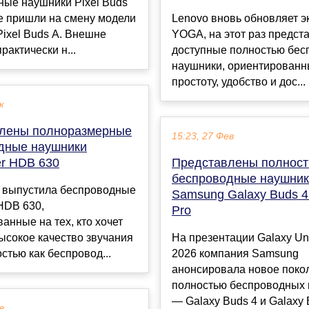
ные наушники Pixel Buds
е пришли на смену модели
Lenovo вновь обновляет э
Pixel Buds A. Внешне
YOGA, на этот раз предст
рактически н...
доступные полностью бе
наушники, ориентированн
простоту, удобство и дос...
к
лены полноразмерные
15:23, 27 Фев
дные наушники
er HDB 630
Представлены полнос
беспроводные наушни
r выпустила беспроводные
Samsung Galaxy Buds 4
HDB 630,
Pro
анные на тех, кто хочет
ысокое качество звучания
На презентации Galaxy U
стью как беспровод...
2026 компания Samsung
анонсировала новое поко
полностью беспроводных
— Galaxy Buds 4 и Galaxy B
в