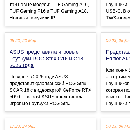
три новые модели: TUF Gaming A16,
наушники 
TUF Gaming F16 и TUF Gaming A18.
USB-C. В 
Новинки получили IP...
TWS-моделе
08:23, 23 Мар
00:23, 05 Де
ASUS представила игровые
Представ
ноутбуки ROG Strix G16 и G18
Edifier Au
2026 года
Компания E
Позднее в 2026 году ASUS
ассортиме
представит флагманский ROG Strix
наушников 
SCAR 18 с видеокартой GeForce RTX
которая по
5090. The post ASUS представила
клипсы. Та
игровые ноутбуки ROG Stri...
наушники п
17:23, 24 Янв
00:23, 06 М