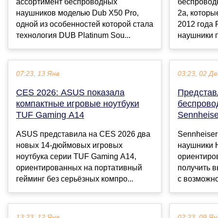
ассортимент беспроводных
беспровод
наушников моделью Dub X50 Pro,
2a, которы
одной из особенностей которой стала
2012 года 
технология DUB Platinum Sou...
наушники п
07:23, 13 Янв
03:23, 02 Де
CES 2026: ASUS показала
Представ
компактные игровые ноутбуки
беспрово
TUF Gaming A14
Sennheis
ASUS представила на CES 2026 два
Sennheise
новых 14-дюймовых игровых
наушники 
ноутбука серии TUF Gaming A14,
ориентиров
ориентированных на портативный
получить в
гейминг без серьёзных компро...
с возможно
13:23, 12 Янв
02:23, 09 Ян