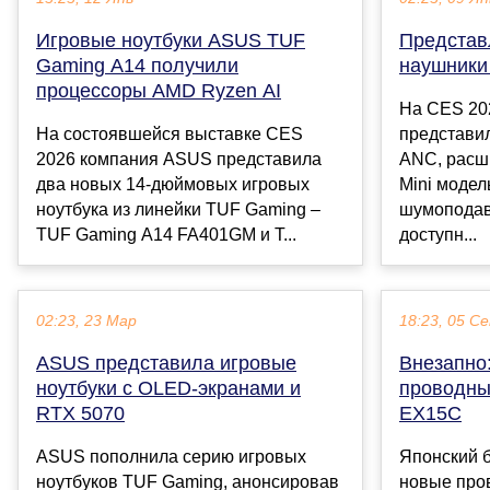
Игровые ноутбуки ASUS TUF
Представ
Gaming A14 получили
наушники
процессоры AMD Ryzen AI
На CES 20
На состоявшейся выставке CES
представил
2026 компания ASUS представила
ANC, расш
два новых 14-дюймовых игровых
Mini модел
ноутбука из линейки TUF Gaming –
шумоподав
TUF Gaming A14 FA401GM и T...
доступн...
02:23, 23 Мар
18:23, 05 С
ASUS представила игровые
Внезапно
ноутбуки с OLED-экранами и
проводны
RTX 5070
EX15C
ASUS пополнила серию игровых
Японский 
ноутбуков TUF Gaming, анонсировав
новые про