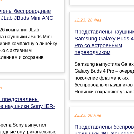
лены беспроводные
 JLab JBuds Mini ANC
12:23, 28 Фев
26 компания JLab
Представлены наушни
а наушники JBuds Mini
Samsung Galaxy Buds 4
ирив компактную линейку
Pro со встроенным
ью с активным
переводчиком
лением и сохранив
Samsung выпустила Galaxy
Galaxy Buds 4 Pro – очере
поколение флагманских
беспроводных наушников 
ен
Новинки сохраняют узнава
: представлены
е наушники Sony IER-
22:23, 08 Янв
бренд Sony выпустил
Представлены беспро
водные внутриканальные
наушники JBL Soundgea