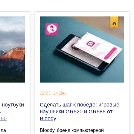
12:23, 24 Дек
 ноутбуки
Сделать шаг к победе: игровые
с
наушники GR520 и GR585 от
 50
Bloody
ила
Bloody, бренд компьютерной