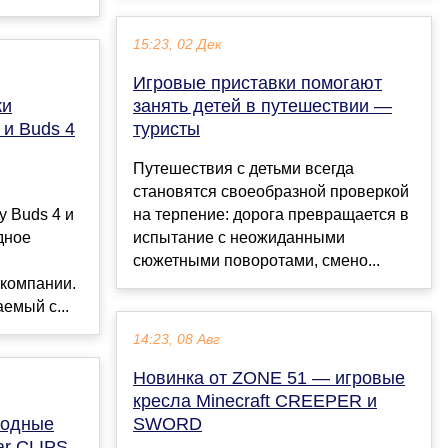
15:23, 02 Дек
Игровые приставки помогают
ки
занять детей в путешествии —
 и Buds 4
туристы
Путешествия с детьми всегда
становятся своеобразной проверкой
 Buds 4 и
на терпение: дорога превращается в
дное
испытание с неожиданными
сюжетными поворотами, смено...
компании.
емый с...
14:23, 08 Авг
Новинка от ZONE 51 — игровые
кресла Minecraft CREEPER и
водные
SWORD
r CLIPS,