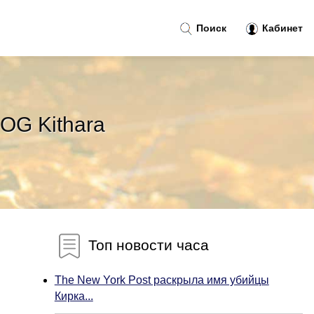
Поиск
Кабинет
OG Kithara
Топ новости часа
The New York Post раскрыла имя убийцы
Кирка...