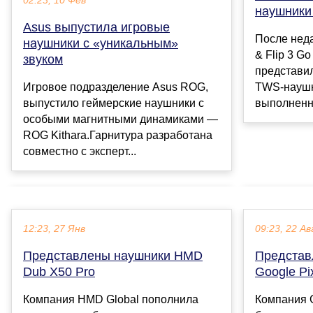
02:23, 10 Фев
наушники
Asus выпустила игровые
После неда
наушники с «уникальным»
& Flip 3 G
звуком
представи
Игровое подразделение Asus ROG,
TWS-наушн
выпустило геймерские наушники с
выполненны
особыми магнитными динамиками —
ROG Kithara.Гарнитура разработана
совместно с эксперт...
12:23, 27 Янв
09:23, 22 Ав
Представлены наушники HMD
Представ
Dub X50 Pro
Google Pi
Компания HMD Global пополнила
Компания 