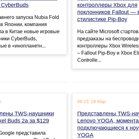
 CyberBuds
контроллеры Xbox для
поклонников Fallout — 
внего запуска Nubia Fold
стилистике Pip-Boy
o в Японии, компания
ла в Китае новые игровые
На сайте Microsoft старто
ики CyberBuds,
предзаказы на беспровод
е в «инопланетн...
контроллеры Xbox Wireless
– Fallout Pip-Boy и Xbox El
Controlle...
г
06:23, 24 Мар
лены TWS-наушники
Представлены TWS-на
xel Buds 2a за $129
Lenovo YOGA, момента
подключающиеся к ноу
Google представила
YOGA