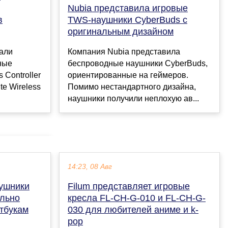
Nubia представила игровые
в
TWS-наушники CyberBuds с
оригинальным дизайном
вали
Компания Nubia представила
ные
беспроводные наушники CyberBuds,
 Controller
ориентированные на геймеров.
ite Wireless
Помимо нестандартного дизайна,
наушники получили неплохую ав...
14:23, 08 Авг
ушники
Filum представляет игровые
льно
кресла FL-CH-G-010 и FL-CH-G-
тбукам
030 для любителей аниме и k-
pop