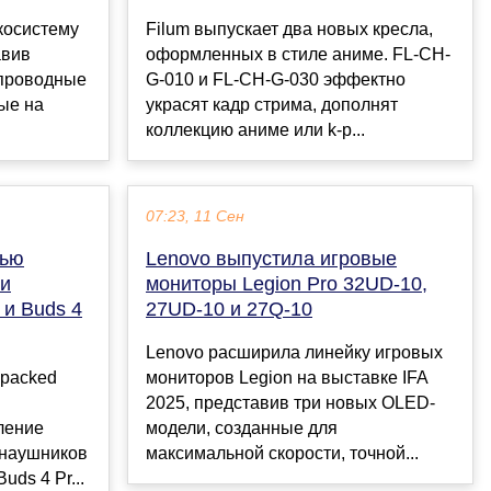
косистему
Filum выпускает два новых кресла,
авив
оформленных в стиле аниме. FL-CH-
спроводные
G-010 и FL-CH-G-030 эффектно
ые на
украсят кадр стрима, дополнят
коллекцию аниме или k-p...
07:23, 11 Сен
тью
Lenovo выпустила игровые
ки
мониторы Legion Pro 32UD-10,
 и Buds 4
27UD-10 и 27Q-10
Lenovo расширила линейку игровых
npacked
мониторов Legion на выставке IFA
2025, представив три новых OLED-
ление
модели, созданные для
 наушников
максимальной скорости, точной...
uds 4 Pr...