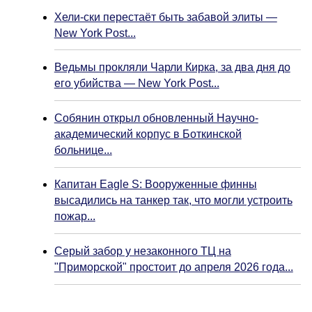
Хели-ски перестаёт быть забавой элиты —
New York Post...
Ведьмы прокляли Чарли Кирка, за два дня до
его убийства — New York Post...
Собянин открыл обновленный Научно-
академический корпус в Боткинской
больнице...
Капитан Eagle S: Вооруженные финны
высадились на танкер так, что могли устроить
пожар...
Серый забор у незаконного ТЦ на
"Приморской" простоит до апреля 2026 года...