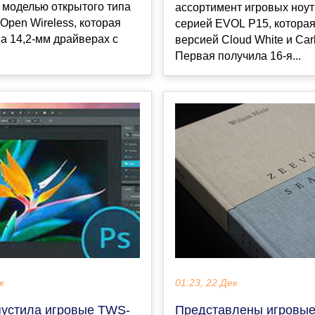
 моделью открытого типа
ассортимент игровых ноут
Open Wireless, которая
серией EVOL P15, которая
а 14,2-мм драйверах с
версией Cloud White и Car
Первая получила 16-я...
к
01:23, 22 Дек
пустила игровые TWS-
Представлены игровы