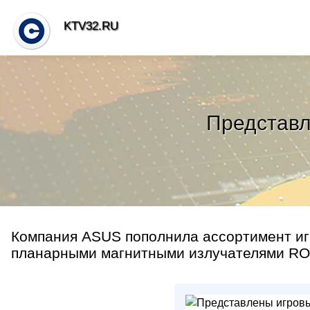
KTV32.RU
Представл
Компания ASUS пополнила ассортимент иг
планарными магнитными излучателями ROG K