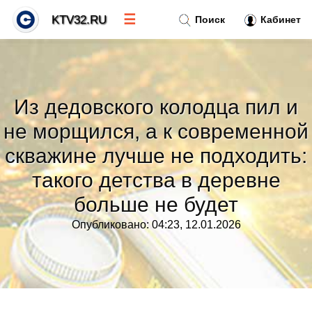
☰
KTV32.RU
Поиск
Кабинет
Новости
»
Из дедовского колодца пил и
Тренды новостей
»
не морщился, а к современной
скважине лучше не подходить:
Рубрики
»
такого детства в деревне
Правила
»
больше не будет
Опубликовано: 04:23, 12.01.2026
Контакт
»