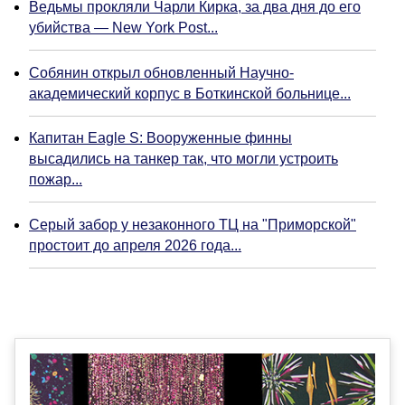
Ведьмы прокляли Чарли Кирка, за два дня до его
убийства — New York Post...
Собянин открыл обновленный Научно-
академический корпус в Боткинской больнице...
Капитан Eagle S: Вооруженные финны
высадились на танкер так, что могли устроить
пожар...
Серый забор у незаконного ТЦ на "Приморской"
простоит до апреля 2026 года...