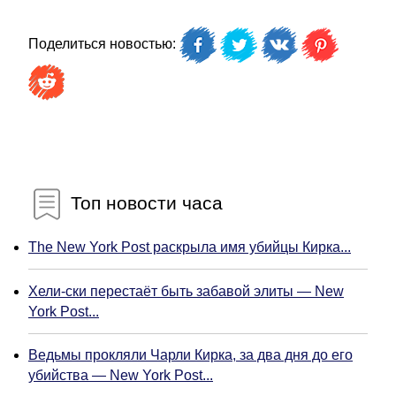
Поделиться новостью:
Топ новости часа
The New York Post раскрыла имя убийцы Кирка...
Хели-ски перестаёт быть забавой элиты — New
York Post...
Ведьмы прокляли Чарли Кирка, за два дня до его
убийства — New York Post...