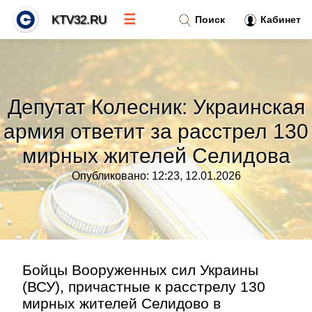
☰
KTV32.RU
Поиск
Кабинет
Новости
»
Депутат Колесник: Украинская
Тренды новостей
»
армия ответит за расстрел 130
мирных жителей Селидова
Рубрики
»
Опубликовано: 12:23, 12.01.2026
Правила
»
Контакт
»
Бойцы Вооруженных сил Украины
(ВСУ), причастные к расстрелу 130
мирных жителей Селидово в