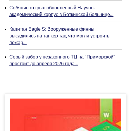
Собянин открыл обновленный Научно-
академический корпус в Боткинской больнице...
Капитан Eagle S: Вооруженные финны
высадились на танкер так, что могли устроить
пожар...
Серый забор у незаконного ТЦ на "Приморской"
простоит до апреля 2026 года...