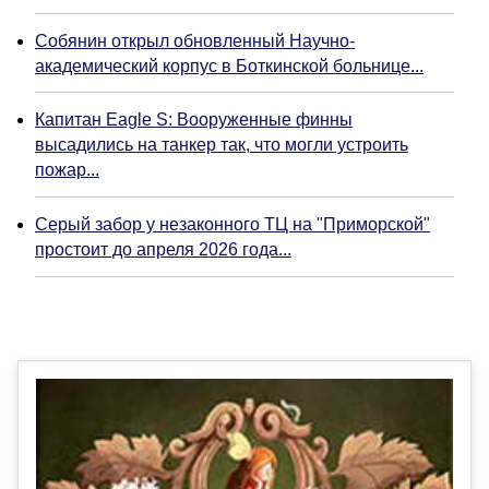
Собянин открыл обновленный Научно-
академический корпус в Боткинской больнице...
Капитан Eagle S: Вооруженные финны
высадились на танкер так, что могли устроить
пожар...
Серый забор у незаконного ТЦ на "Приморской"
простоит до апреля 2026 года...