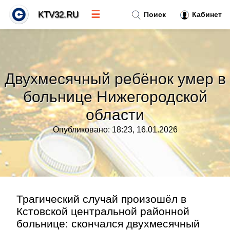
☰
KTV32.RU
Поиск
Кабинет
Новости
»
Двухмесячный ребёнок умер в
Тренды новостей
»
больнице Нижегородской
области
Рубрики
»
Опубликовано: 18:23, 16.01.2026
Правила
»
Контакт
»
Трагический случай произошёл в
Кстовской центральной районной
больнице: скончался двухмесячный