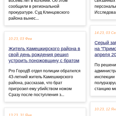
восемь лет в колонии. Об этом
связанных
сообщили в региональной
персональ
прокуратуре. Суд Клинцовского
Исследоват
района вынес...
14:23, 03 С
10:23, 03 Фев
Серый за
Житель Камешкирского района в
на "Примо
свой день рождения решил
апреля 2
устроить поножовщину с братом
По решени
Pro ГородВ отдел полиции обратился
администр
43-летний житель Камешкирского
инспекции 
района, рассказав, что брат
полуразруш
пригрозил ему убийством ножом
станцию ме
Сразу после поступления з...
10:23, 12 Ян
13:23, 31 Янв