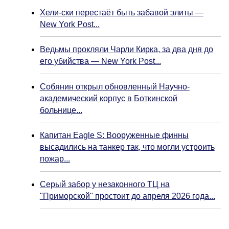
Хели-ски перестаёт быть забавой элиты —
New York Post...
Ведьмы прокляли Чарли Кирка, за два дня до
его убийства — New York Post...
Собянин открыл обновленный Научно-
академический корпус в Боткинской
больнице...
Капитан Eagle S: Вооруженные финны
высадились на танкер так, что могли устроить
пожар...
Серый забор у незаконного ТЦ на
"Приморской" простоит до апреля 2026 года...