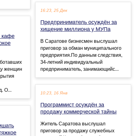
16:23, 25 Дек
Предприниматель осуждён за
хищение миллиона у МУПа
о кафе
В Саратове бизнесмен выслушал
окое
приговор за обман муниципального
предприятия.По данным следствия,
аботавших
34-летний индивидуальный
ду женщин
предприниматель, занимающийс...
крытия
 О...
10:23, 16 Янв
Программист осуждён за
продажу коммерческой тайны
Житель Саратова выслушал
ишать
приговор за продажу служебных
тяжкое