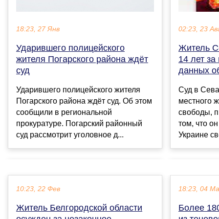
18:23, 27 Янв
02:23, 23 Ав
Ударившего полицейского
Житель С
жителя Погарского района ждёт
14 лет за
суд
данных о
Ударившего полицейского жителя
Суд в Сев
Погарского района ждёт суд. Об этом
местного ж
сообщили в региональной
свободы, п
прокуратуре. Погарский районный
том, что о
суд рассмотрит уголовное д...
Украине св
10:23, 22 Фев
18:23, 04 М
Житель Белгородской области
Более 18
осужден за незаконное
из тенево