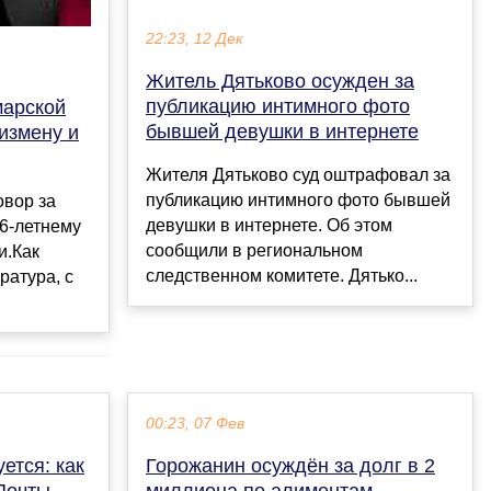
22:23, 12 Дек
Житель Дятьково осужден за
публикацию интимного фото
марской
бывшей девушки в интернете
измену и
Жителя Дятьково суд оштрафовал за
публикацию интимного фото бывшей
овор за
девушки в интернете. Об этом
6-летнему
сообщили в региональном
и.Как
следственном комитете. Дятько...
ратура, с
00:23, 07 Фев
ется: как
Горожанин осуждён за долг в 2
Почты
миллиона по алиментам