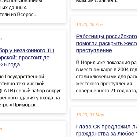
 с использованием
Максим Сильвест...
ных данных.
ели из Всерос...
13:23, 29 Авг
Работницы российског
ен
помогли раскрыть жест
бор у незаконного ТЦ
преступление
рской" простоит до
В Норильске показания р
026 года
в местном кафе в 2004 го
ю Государственной
стали ключевыми для рас
ативно-технической
жестокого преступления,
(ГАТИ) серый забор вокруг
совершенного 21 год назад.
енного здания у входа на
тро «Приморск...
13:23, 03 Мар
Глава СК предложил л
в
гражданства за любое 