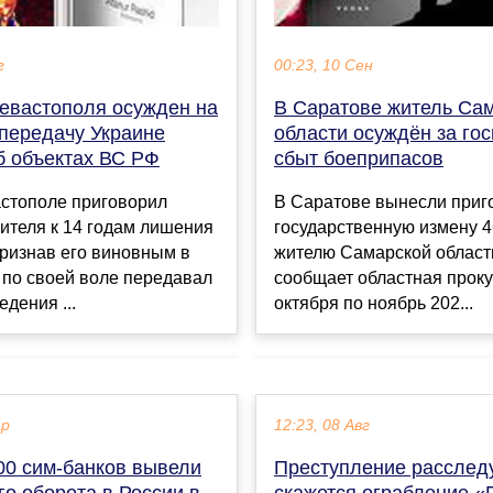
г
00:23, 10 Сен
евастополя осужден на
В Саратове житель Са
 передачу Украине
области осуждён за гос
б объектах ВС РФ
сбыт боеприпасов
астополе приговорил
В Саратове вынесли приг
ителя к 14 годам лишения
государственную измену 4
ризнав его виновным в
жителю Самарской област
н по своей воле передавал
сообщает областная проку
едения ...
октября по ноябрь 202...
ар
12:23, 08 Авг
00 сим-банков вывели
Преступление расследу
го оборота в России в
скажется ограбление «