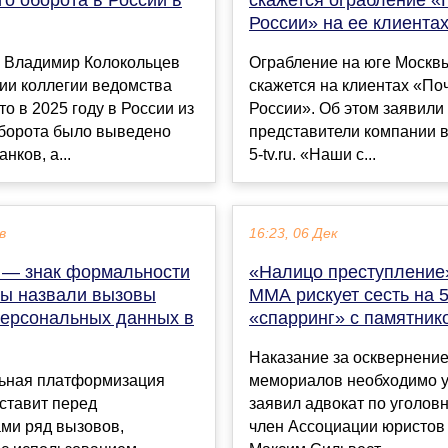
России» на ее клиента
 Владимир Колокольцев
Ограбление на юге Москв
ии коллегии ведомства
скажется на клиентах «По
то в 2025 году в России из
России». Об этом заявили
оборота было выведено
представители компании в
нков, а...
5-tv.ru. «Наши с...
в
16:23, 06 Дек
 — знак формальности
«Налицо преступление
ты назвали вызовы
ММА рискует сесть на 5
персональных данных в
«спарринг» с памятник
Наказание за осквернение
ьная платформизация
мемориалов необходимо у
ставит перед
заявил адвокат по уголов
ми ряд вызовов,
член Ассоциации юристов