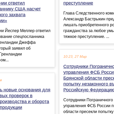
нии ответил
преступление
аннику США насчет
Глава Следственного ком
ого захвата
Александр Бастрыкин пр
ии»
лишать приобретенного р
ии Йеспер Меллер ответил
гражданства за любое у
ывание спецпосланника
тяжкое преступление. ...
ренландии Джеффа
торый заявил об
 Гренландии
10:23, 27 Мар
ом...
Сотрудники Пограничн
управления ФСБ Росси
Брянской области прес
ев
попытку незаконного в
ь новые основания для
Российскую Федераци
вых проверок в
Сотрудники Пограничного
роизводства и оборота
управления ФСБ России п
 продукции
области пресекли попытку