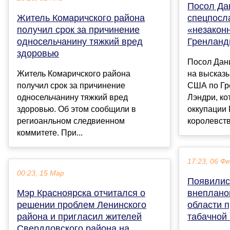
Посол Да
Житель Комаричского района
спецпосл
получил срок за причинение
«незаконн
односельчанину тяжкий вред
Гренланд
здоровью
Посол Дан
Житель Комаричского района
на высказ
получил срок за причинение
США по Г
односельчанину тяжкий вред
Лэндри, ко
здоровью. Об этом сообщили в
оккупации
региоанльном следвиенном
королевств
коммитете. При...
17:23, 06 Ф
00:23, 15 Мар
Появилис
Мэр Красноярска отчитался о
внеплано
решении проблем Ленинского
области п
района и пригласил жителей
табачной
Свердловского района на