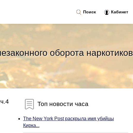
Поиск
Кабинет
езаконного оборота наркотиков
ч.4
Топ новости часа
The New York Post раскрыла имя убийцы
Кирка...