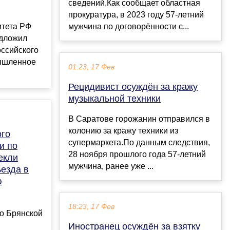
сведений.Как сообщает областная
прокуратура, в 2023 году 57-летний
итета РФ
мужчина по договорённости с...
едложил
оссийского
мышленное
01:23, 17 Фев
Рецидивист осуждён за кражу
музыкальной техники
В Саратове горожанин отправился в
колонию за кражу техники из
ого
супермаркета.По данным следствия,
и по
28 ноября прошлого года 57-летний
екли
мужчина, ранее уже ...
ъезда в
ю
18:23, 17 Фев
о Брянской
Иностранец осуждён за взятку