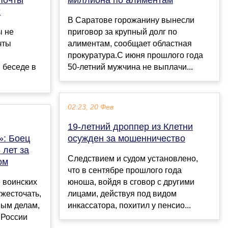
х
В Саратове горожанину вынесли
ы не
приговор за крупный долг по
чты
алиментам, сообщает областная
прокуратура.С июня прошлого года
 беседе в
50-летний мужчина не выплачи...
02:23, 20 Фев
19-летний дроппер из Клетни
»: Боец
осужден за мошенничество
 лет за
Следствием и судом установлено,
ом
что в сентябре прошлого года
 воинских
юноша, войдя в сговор с другими
жесточать,
лицами, действуя под видом
ным делам,
инкассатора, похитил у пенсио...
 России