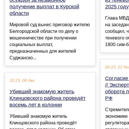
получение выплат в Курской
2025 году
области
Глава МВД
Мировой суд вынес приговор жителю
на заседан
Белгородской области по делу о
сообщил, ч
мошенничестве при получении
теневого 
социальных выплат,
1800 сим-ба
предназначенных для жителей
Суджанско...
00:23, 21 Ян
Согласие
10:23, 08 Авг
// Экспер
Убивший знакомую житель
оборота 
Клинцовского района проведёт
РФ
восемь лет в колонии
Стремител
Убивший знакомую житель
экономики 
Клинцовского района проведёт
регулятора