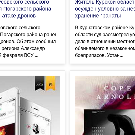
совского сельского
Житель Курской област
я Погарского района
осужден условно за не
 атаке дронов
хранение гранаты
овского сельского
В Курчатовском районе Ку
 Погарского района ранен
области суд рассмотрел у
дронов. Об этом сообщил
дело в отношении местног
 региона Александр
обвиняемого в незаконно
2 февраля ВСУ ...
боеприпасов. Устан...