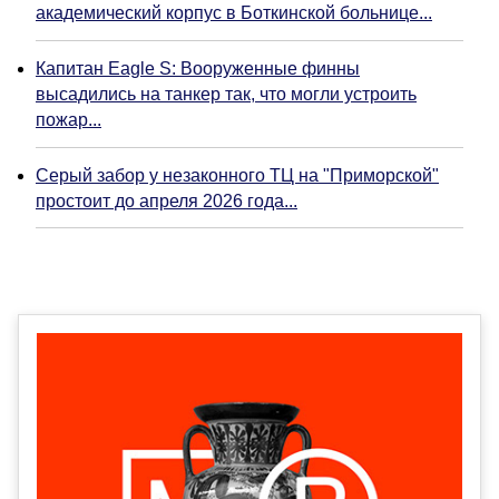
академический корпус в Боткинской больнице...
Капитан Eagle S: Вооруженные финны
высадились на танкер так, что могли устроить
пожар...
Серый забор у незаконного ТЦ на "Приморской"
простоит до апреля 2026 года...