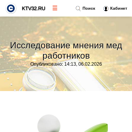
☰
KTV32.RU
Поиск
Кабинет
Новости
»
Исследование мнения мед
Тренды новостей
»
работников
Опубликовано: 14:13, 06.02.2026
Рубрики
»
Правила
»
Контакт
»