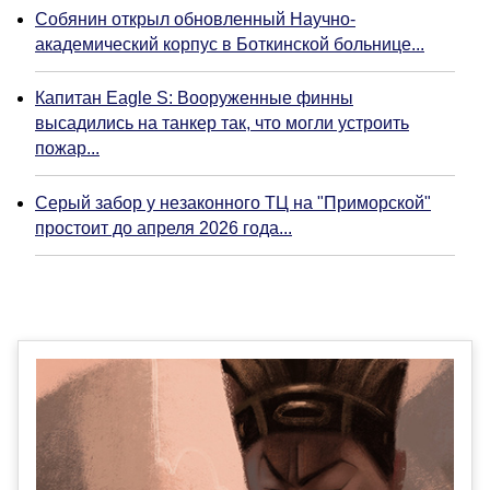
Собянин открыл обновленный Научно-
академический корпус в Боткинской больнице...
Капитан Eagle S: Вооруженные финны
высадились на танкер так, что могли устроить
пожар...
Серый забор у незаконного ТЦ на "Приморской"
простоит до апреля 2026 года...