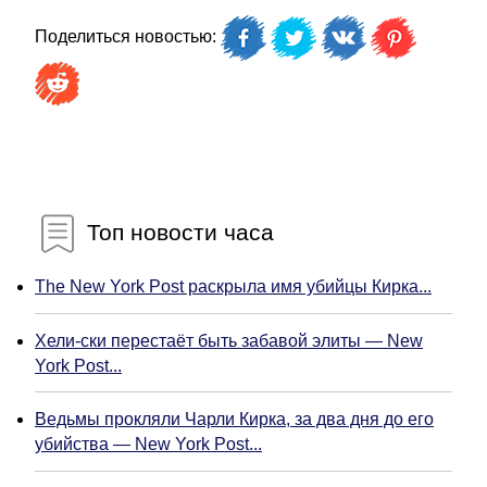
Поделиться новостью:
Топ новости часа
The New York Post раскрыла имя убийцы Кирка...
Хели-ски перестаёт быть забавой элиты — New
York Post...
Ведьмы прокляли Чарли Кирка, за два дня до его
убийства — New York Post...