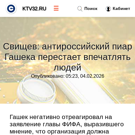
☰
KTV32.RU
Поиск
Кабинет
Новости
»
Свищев: антироссийский пиар
Тренды новостей
»
Гашека перестает впечатлять
людей
Рубрики
»
Опубликовано: 05:23, 04.02.2026
Правила
»
Контакт
»
Гашек негативно отреагировал на
заявление главы ФИФА, выразившего
мнение, что организация должна