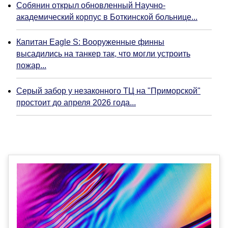
Собянин открыл обновленный Научно-
академический корпус в Боткинской больнице...
Капитан Eagle S: Вооруженные финны
высадились на танкер так, что могли устроить
пожар...
Серый забор у незаконного ТЦ на "Приморской"
простоит до апреля 2026 года...