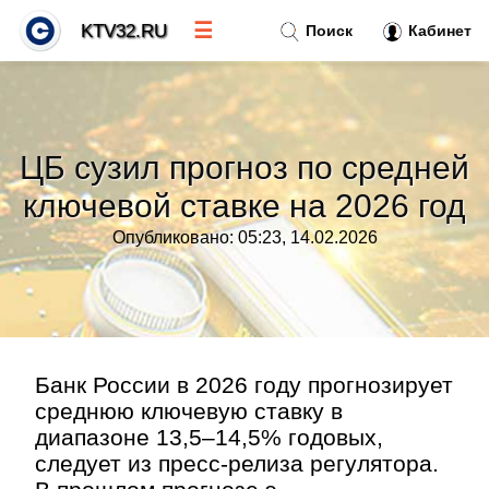
☰
KTV32.RU
Поиск
Кабинет
Новости
»
ЦБ сузил прогноз по средней
Тренды новостей
»
ключевой ставке на 2026 год
Опубликовано: 05:23, 14.02.2026
Рубрики
»
Правила
»
Контакт
»
Банк России в 2026 году прогнозирует
среднюю ключевую ставку в
диапазоне 13,5–14,5% годовых,
следует из пресс-релиза регулятора.