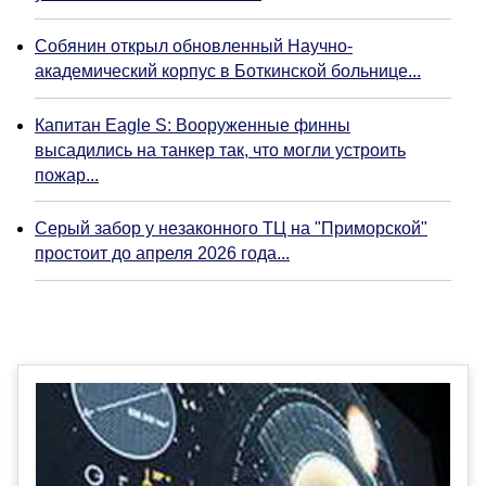
Собянин открыл обновленный Научно-
академический корпус в Боткинской больнице...
Капитан Eagle S: Вооруженные финны
высадились на танкер так, что могли устроить
пожар...
Серый забор у незаконного ТЦ на "Приморской"
простоит до апреля 2026 года...