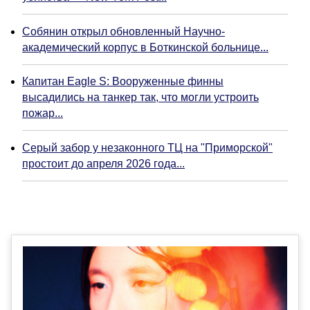
Собянин открыл обновленный Научно-
академический корпус в Боткинской больнице...
Капитан Eagle S: Вооруженные финны
высадились на танкер так, что могли устроить
пожар...
Серый забор у незаконного ТЦ на "Приморской"
простоит до апреля 2026 года...