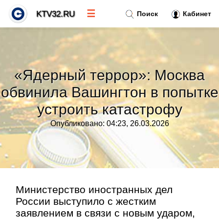
☰
KTV32.RU
Поиск
Кабинет
Новости
»
«Ядерный террор»: Москва
Тренды новостей
»
обвинила Вашингтон в попытке
устроить катастрофу
Рубрики
»
Опубликовано: 04:23, 26.03.2026
Правила
»
Контакт
»
Министерство иностранных дел
России выступило с жестким
заявлением в связи с новым ударом,