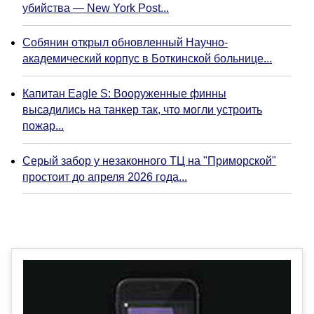
убийства — New York Post...
Собянин открыл обновленный Научно-
академический корпус в Боткинской больнице...
Капитан Eagle S: Вооруженные финны
высадились на танкер так, что могли устроить
пожар...
Серый забор у незаконного ТЦ на "Приморской"
простоит до апреля 2026 года...