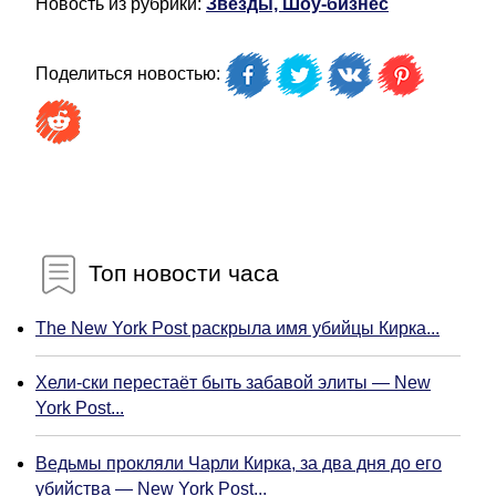
Новость из рубрики:
Звёзды, Шоу-бизнес
Поделиться новостью:
Топ новости часа
The New York Post раскрыла имя убийцы Кирка...
Хели-ски перестаёт быть забавой элиты — New
York Post...
Ведьмы прокляли Чарли Кирка, за два дня до его
убийства — New York Post...