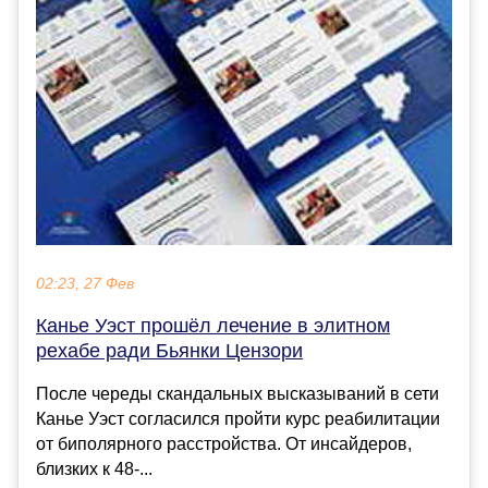
02:23, 27 Фев
Канье Уэст прошёл лечение в элитном
рехабе ради Бьянки Цензори
После череды скандальных высказываний в сети
Канье Уэст согласился пройти курс реабилитации
от биполярного расстройства. От инсайдеров,
близких к 48-...