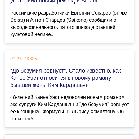
установил новый рекорд в Steam
Российские разработчики Евгений Сокарев (он же
Sokar) и Антон Старцев (Saikono) сообщили о
выходе финального, пятого эпизода ставшей
культовой нелине...
01:23, 13 Фев
"До безумия ревнует". Стало известно, как
Канье Уэст относится к новому роману
бывшей жены Ким Кардашьян
48-летний Канье Уэст недоволен новым романом
экс-супруги Ким Кардашьян и "до безумия" ревнует
её к гонщику "Формулы-1" Льюису Хэмилтону. Об
этом сооб...