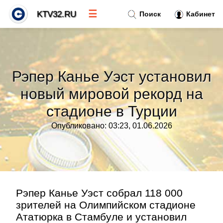
☰
KTV32.RU
Поиск
Кабинет
Новости
»
Рэпер Канье Уэст установил
Тренды новостей
»
новый мировой рекорд на
стадионе в Турции
Рубрики
»
Опубликовано: 03:23, 01.06.2026
Правила
»
Контакт
»
Рэпер Канье Уэст собрал 118 000
зрителей на Олимпийском стадионе
Ататюрка в Стамбуле и установил