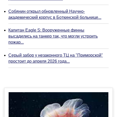
Собянин открыл обновленный Научно-
академический корпус в Боткинской больнице...
Капитан Eagle S: Вооруженные финны
высадились на танкер так, что могли устроить
пожар...
Серый забор у незаконного ТЦ на "Приморской"
простоит до апреля 2026 года...