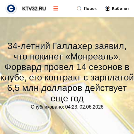
☰
KTV32.RU
Поиск
Кабинет
Новости
»
34-летний Галлахер заявил,
Тренды новостей
»
что покинет «Монреаль».
Форвард провел 14 сезонов в
Рубрики
»
клубе, его контракт с зарплатой
6,5 млн долларов действует
Правила
»
еще год
Контакт
»
Опубликовано: 04:23, 02.06.2026