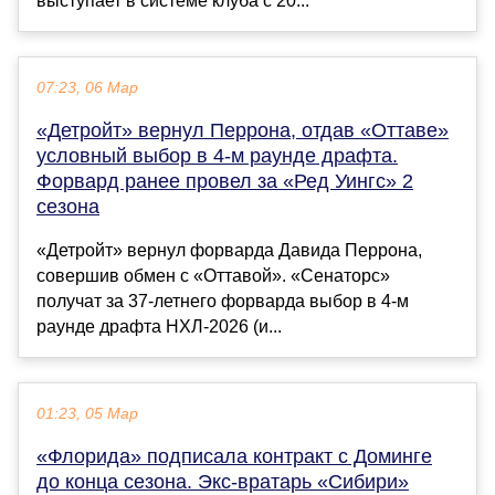
выступает в системе клуба с 20...
07:23, 06 Мар
«Детройт» вернул Перрона, отдав «Оттаве»
условный выбор в 4-м раунде драфта.
Форвард ранее провел за «Ред Уингс» 2
сезона
«Детройт» вернул форварда Давида Перрона,
совершив обмен с «Оттавой». «Сенаторс»
получат за 37-летнего форварда выбор в 4-м
раунде драфта НХЛ-2026 (и...
01:23, 05 Мар
«Флорида» подписала контракт с Доминге
до конца сезона. Экс-вратарь «Сибири»