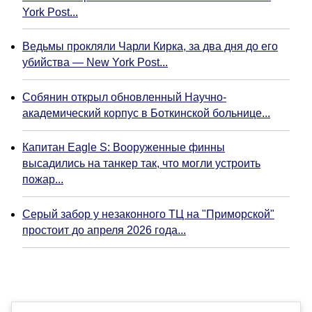
York Post...
Ведьмы прокляли Чарли Кирка, за два дня до его
убийства — New York Post...
Собянин открыл обновленный Научно-
академический корпус в Боткинской больнице...
Капитан Eagle S: Вооруженные финны
высадились на танкер так, что могли устроить
пожар...
Серый забор у незаконного ТЦ на "Приморской"
простоит до апреля 2026 года...